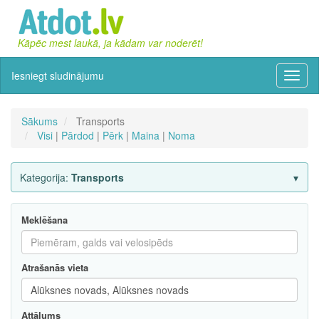
Kāpēc mest laukā, ja kādam var noderēt!
Iesniegt sludinājumu
Izvēln
Sākums
Transports
Visi
|
Pārdod
|
Pērk
|
Maina
|
Noma
Kategorija:
Transports
Meklēšana
Atrašanās vieta
Attālums