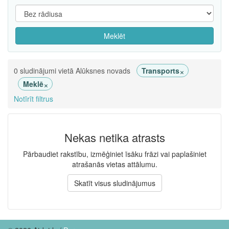
Meklēt
×
0 sludinājumi vietā Alūksnes novads
Transports
×
Meklē
Notīrīt filtrus
Nekas netika atrasts
Pārbaudiet rakstību, izmēģiniet īsāku frāzi vai paplašiniet
atrašanās vietas attālumu.
Skatīt visus sludinājumus