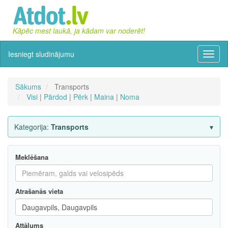
Kāpēc mest laukā, ja kādam var noderēt!
Iesniegt sludinājumu
Izvēln
Sākums
Transports
Visi
|
Pārdod
|
Pērk
|
Maina
|
Noma
Kategorija:
Transports
Meklēšana
Atrašanās vieta
Attālums