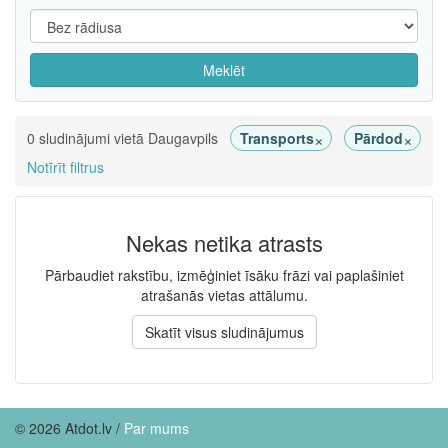
Meklēt
×
×
0 sludinājumi vietā Daugavpils
Transports
Pārdod
Notīrīt filtrus
Nekas netika atrasts
Pārbaudiet rakstību, izmēģiniet īsāku frāzi vai paplašiniet
atrašanās vietas attālumu.
Skatīt visus sludinājumus
© 2026 Atdot.lv /
Par mums