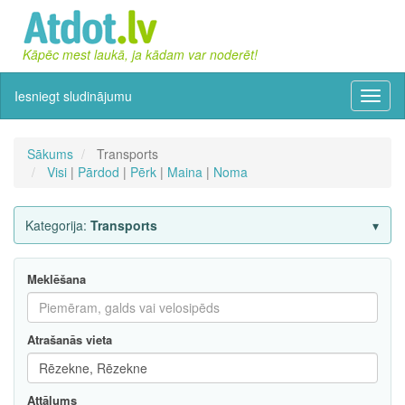
Kāpēc mest laukā, ja kādam var noderēt!
Iesniegt sludinājumu
Izvēln
Sākums
Transports
Visi
|
Pārdod
|
Pērk
|
Maina
|
Noma
Kategorija:
Transports
Meklēšana
Atrašanās vieta
Attālums