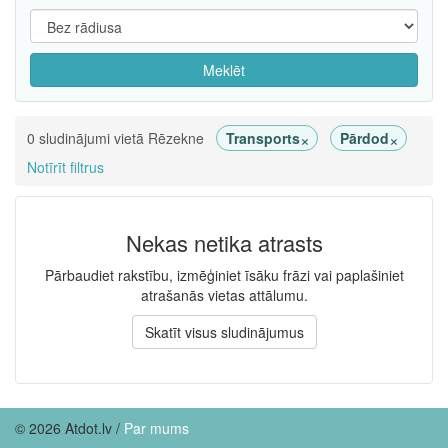
Meklēt
×
×
0 sludinājumi vietā Rēzekne
Transports
Pārdod
Notīrīt filtrus
Nekas netika atrasts
Pārbaudiet rakstību, izmēģiniet īsāku frāzi vai paplašiniet
atrašanās vietas attālumu.
Skatīt visus sludinājumus
© 2026 Atdot.lv /
Par mums