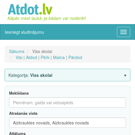
Kāpēc mest laukā, ja kādam var noderēt!
Iesniegt sludinājumu
Izvēln
Sākums
Viss skolai
Visi
|
Atdod
|
Pērk
|
Maina
|
Pārdod
Kategorija:
Viss skolai
Meklēšana
Atrašanās vieta
Attālums