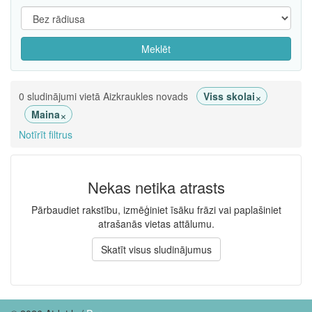
Meklēt
×
0 sludinājumi vietā Aizkraukles novads
Viss skolai
×
Maina
Notīrīt filtrus
Nekas netika atrasts
Pārbaudiet rakstību, izmēģiniet īsāku frāzi vai paplašiniet
atrašanās vietas attālumu.
Skatīt visus sludinājumus