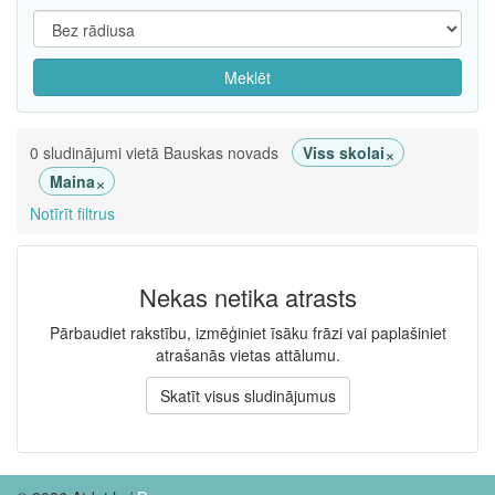
Meklēt
×
0 sludinājumi vietā Bauskas novads
Viss skolai
×
Maina
Notīrīt filtrus
Nekas netika atrasts
Pārbaudiet rakstību, izmēģiniet īsāku frāzi vai paplašiniet
atrašanās vietas attālumu.
Skatīt visus sludinājumus