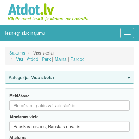
Kāpēc mest laukā, ja kādam var noderēt!
Iesniegt sludinājumu
Izvēln
Sākums
Viss skolai
Visi
|
Atdod
|
Pērk
|
Maina
|
Pārdod
Kategorija:
Viss skolai
Meklēšana
Atrašanās vieta
Attālums