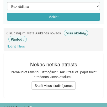
Meklēt
×
0 sludinājumi vietā Alūksnes novads
Viss skolai
×
Pārdod
Notīrīt filtrus
Nekas netika atrasts
Pārbaudiet rakstību, izmēģiniet īsāku frāzi vai paplašiniet
atrašanās vietas attālumu.
Skatīt visus sludinājumus