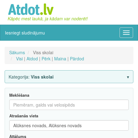
Kāpēc mest laukā, ja kādam var noderēt!
Iesniegt sludinājumu
Izvēln
Sākums
Viss skolai
Visi
|
Atdod
|
Pērk
|
Maina
|
Pārdod
Kategorija:
Viss skolai
Meklēšana
Atrašanās vieta
Attālums