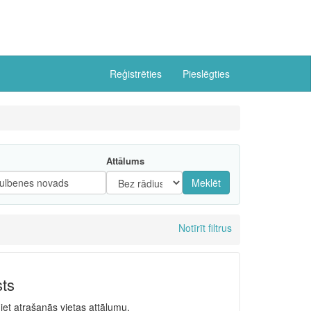
Reģistrēties
Pieslēgties
Attālums
Meklēt
Notīrīt filtrus
sts
niet atrašanās vietas attālumu.