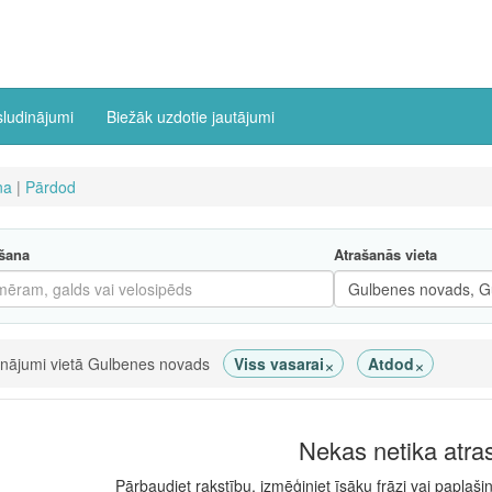
sludinājumi
Biežāk uzdotie jautājumi
na
|
Pārdod
šana
Atrašanās vieta
×
×
inājumi vietā Gulbenes novads
Viss vasarai
Atdod
Nekas netika atra
Pārbaudiet rakstību, izmēģiniet īsāku frāzi vai paplaši