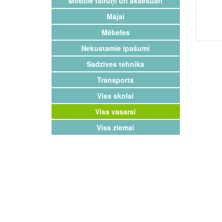
Mobilie tālruņi un aksesuāri
Mājai
Mēbeles
Nekustamie īpašumi
Sadzīves tehnika
Transports
Viss skolai
Viss vasarai
Viss ziemai