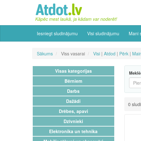
Kāpēc mest laukā, ja kādam var noderēt!
Iesniegt sludinājumu
Visi sludinājumu
Mani 
Sākums
Viss vasarai
Visi
|
Atdod
|
Pērk
|
Mai
Visas kategorijas
Meklē
Bērniem
Darbs
Dažādi
0 slud
Drēbes, apavi
Dzīvnieki
Elektronika un tehnika