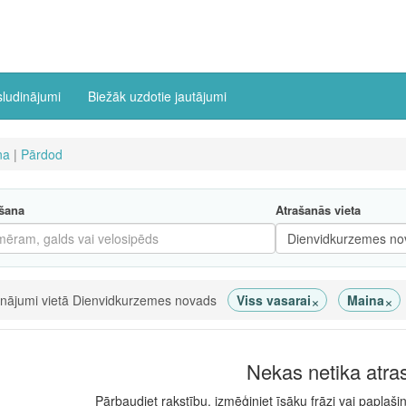
sludinājumi
Biežāk uzdotie jautājumi
na
|
Pārdod
šana
Atrašanās vieta
×
×
inājumi vietā Dienvidkurzemes novads
Viss vasarai
Maina
Nekas netika atra
Pārbaudiet rakstību, izmēģiniet īsāku frāzi vai paplaši