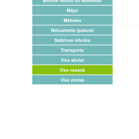
Mobilie tālruņi un aksesuāri
Mājai
Mēbeles
Nekustamie īpašumi
Sadzīves tehnika
Transports
Viss skolai
Viss vasarai
Viss ziemai