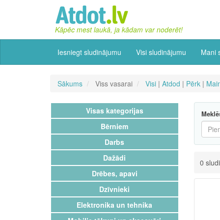
Kāpēc mest laukā, ja kādam var noderēt!
Iesniegt sludinājumu
Visi sludinājumu
Mani 
Sākums
Viss vasarai
Visi
|
Atdod
|
Pērk
|
Mai
Visas kategorijas
Meklē
Bērniem
Darbs
Dažādi
0 slud
Drēbes, apavi
Dzīvnieki
Elektronika un tehnika