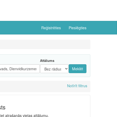
Reģistrēties
Pieslēgties
Attālums
Meklēt
Notīrīt filtrus
sts
niet atrašanās vietas attālumu.