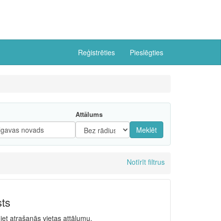
Reģistrēties
Pieslēgties
Attālums
Meklēt
Notīrīt filtrus
sts
niet atrašanās vietas attālumu.