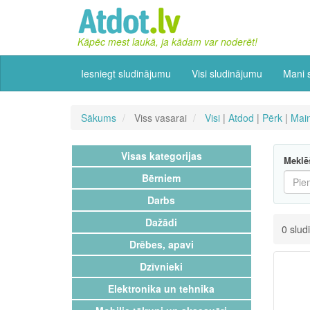
Kāpēc mest laukā, ja kādam var noderēt!
Iesniegt sludinājumu
Visi sludinājumu
Mani 
Sākums
Viss vasarai
Visi
|
Atdod
|
Pērk
|
Mai
Visas kategorijas
Meklē
Bērniem
Darbs
Dažādi
0 slud
Drēbes, apavi
Dzīvnieki
Elektronika un tehnika