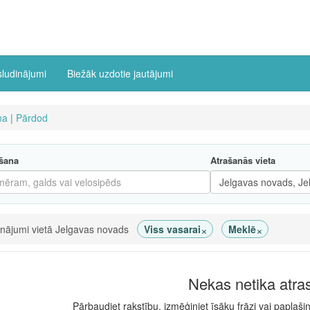
sludinājumi
Biežāk uzdotie jautājumi
na
|
Pārdod
šana
Atrašanās vieta
×
×
inājumi vietā Jelgavas novads
Viss vasarai
Meklē
Nekas netika atra
Pārbaudiet rakstību, izmēģiniet īsāku frāzi vai paplaši