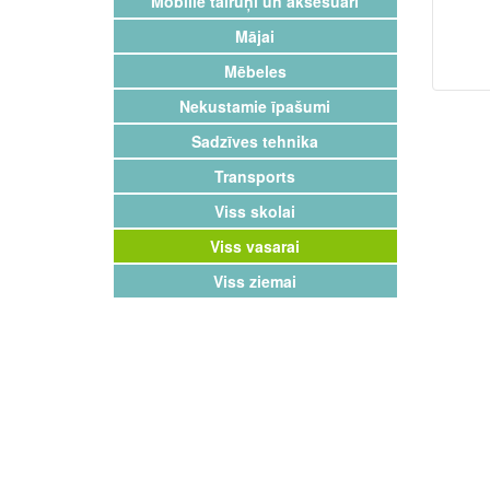
Mobilie tālruņi un aksesuāri
Mājai
Mēbeles
Nekustamie īpašumi
Sadzīves tehnika
Transports
Viss skolai
Viss vasarai
Viss ziemai