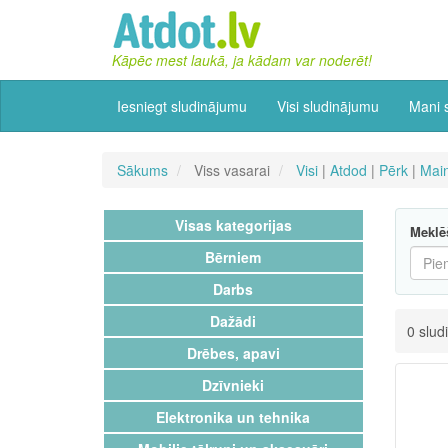
Kāpēc mest laukā, ja kādam var noderēt!
Iesniegt sludinājumu
Visi sludinājumu
Mani 
Sākums
Viss vasarai
Visi
|
Atdod
|
Pērk
|
Mai
Visas kategorijas
Meklē
Bērniem
Darbs
Dažādi
0 slud
Drēbes, apavi
Dzīvnieki
Elektronika un tehnika