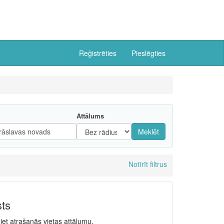
Reģistrēties
Pieslēgties
Attālums
Meklēt
Notīrīt filtrus
sts
niet atrašanās vietas attālumu.