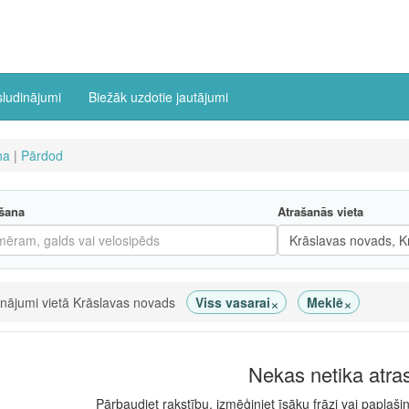
sludinājumi
Biežāk uzdotie jautājumi
na
|
Pārdod
šana
Atrašanās vieta
×
×
inājumi vietā Krāslavas novads
Viss vasarai
Meklē
Nekas netika atra
Pārbaudiet rakstību, izmēģiniet īsāku frāzi vai paplaši