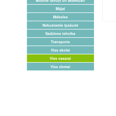
Mobilie tālruņi un aksesuāri
Mājai
Mēbeles
Nekustamie īpašumi
Sadzīves tehnika
Transports
Viss skolai
Viss vasarai
Viss ziemai