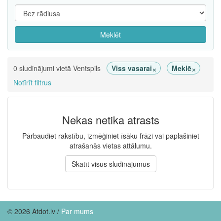
Meklēt
×
×
0 sludinājumi vietā Ventspils
Viss vasarai
Meklē
Notīrīt filtrus
Nekas netika atrasts
Pārbaudiet rakstību, izmēģiniet īsāku frāzi vai paplašiniet
atrašanās vietas attālumu.
Skatīt visus sludinājumus
© 2026 Atdot.lv /
Par mums