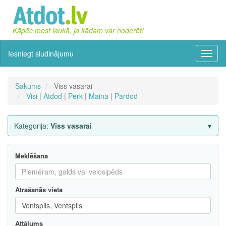
Kāpēc mest laukā, ja kādam var noderēt!
Iesniegt sludinājumu
Izvēln
Sākums
Viss vasarai
Visi
|
Atdod
|
Pērk
|
Maina
|
Pārdod
Kategorija:
Viss vasarai
Meklēšana
Atrašanās vieta
Attālums