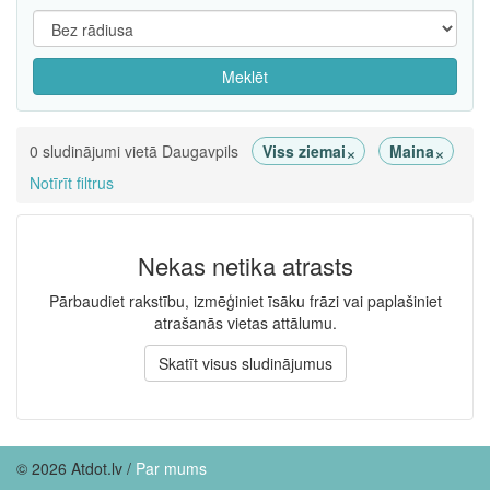
Meklēt
×
×
0 sludinājumi vietā Daugavpils
Viss ziemai
Maina
Notīrīt filtrus
Nekas netika atrasts
Pārbaudiet rakstību, izmēģiniet īsāku frāzi vai paplašiniet
atrašanās vietas attālumu.
Skatīt visus sludinājumus
© 2026 Atdot.lv /
Par mums