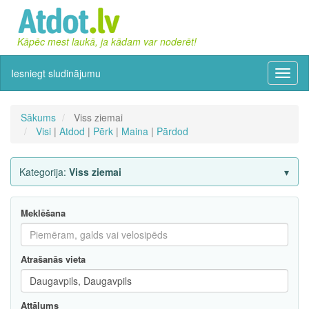
Kāpēc mest laukā, ja kādam var noderēt!
Iesniegt sludinājumu
Izvēln
Sākums
Viss ziemai
Visi
|
Atdod
|
Pērk
|
Maina
|
Pārdod
Kategorija:
Viss ziemai
Meklēšana
Atrašanās vieta
Attālums