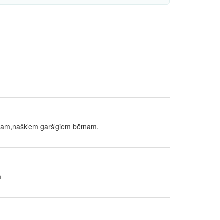
ūlam,naškiem garšigiem bērnam.
m