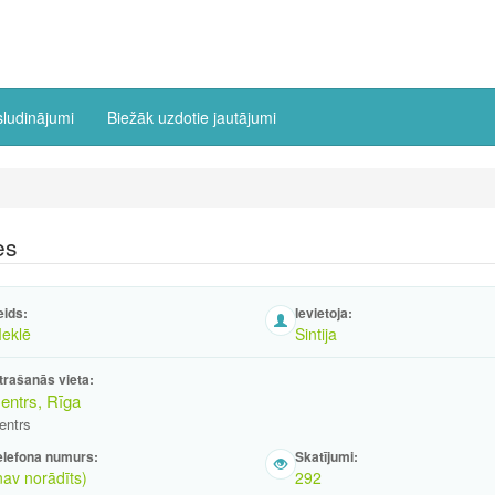
sludinājumi
Biežāk uzdotie jautājumi
es
eids:
Ievietoja:
eklē
Sintija
trašanās vieta:
entrs, Rīga
entrs
elefona numurs:
Skatījumi:
nav norādīts)
292