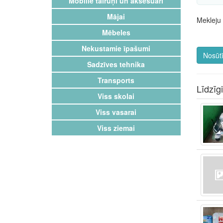
Mobilie tālruņi un aksesuāri
Mājai
Mekleju 
Mēbeles
Nekustamie īpašumi
Nosūtī
Sadzīves tehnika
Transports
Līdzīg
Viss skolai
Viss vasarai
Viss ziemai