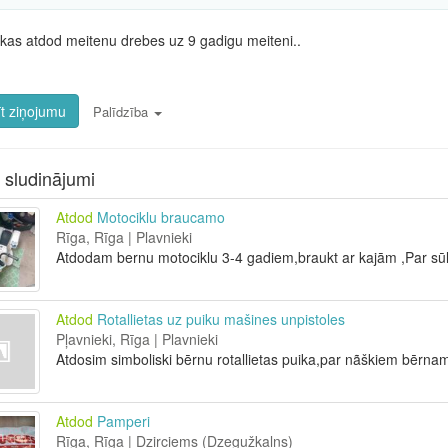
kas atdod meitenu drebes uz 9 gadigu meiteni..
t ziņojumu
Palīdzība
i sludinājumi
Atdod
Motociklu braucamo
Rīga, Rīga | Plavnieki
Atdodam bernu motociklu 3-4 gadiem,braukt ar kajām ,Par s
Atdod
Rotallietas uz puiku mašines unpistoles
Pļavnieki, Rīga | Plavnieki
Atdosim simboliski bērnu rotallietas puika,par nãškiem bērna
Atdod
Pamperi
Rīga, Rīga | Dzirciems (Dzegužkalns)