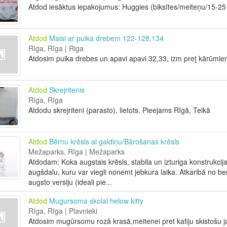
Atdod iesāktus iepakojumus: Huggies (biksītes/meiteņu/15-25
Atdod
Maisi ar puika drebem 122-128,134
Rīga, Rīga | Riga
Atdosim puika drebes un apavi apavi 32,33, izm preţ kārūmie
Atdod
Skrejritenis
Rīga, Rīga
Atdodu skrejriteni (parasto), lietots. Pieejams Rīgā, Teikā
Atdod
Bērnu krēsls al galdiņu/Bārošanas krēsls
Mežaparks, Rīga | Mežaparks
Atdodam: Koka augstais krēsls, stabila un izturiga konstrukcija.
augšdalu, kuru var viegli nonemt jebkura laika. Atkaribā no 
augsto versiju (ideali pie...
Atdod
Mugursoma skolai helow kitty
Rīga, Rīga | Plavnieki
Atdosim mugūrsomu rozā krasā,meitenei pret kafiju skistošu j