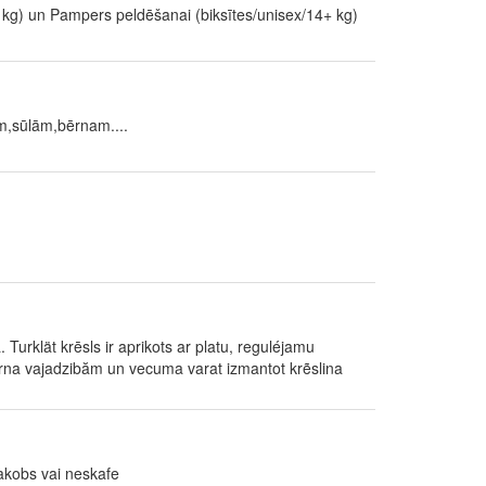
 kg) un Pampers peldēšanai (biksītes/unisex/14+ kg)
m,sūlām,bērnam....
 Turklät krēsls ir aprikots ar platu, reguléjamu
berna vajadzibăm un vecuma varat izmantot krẽslina
akobs vai neskafe