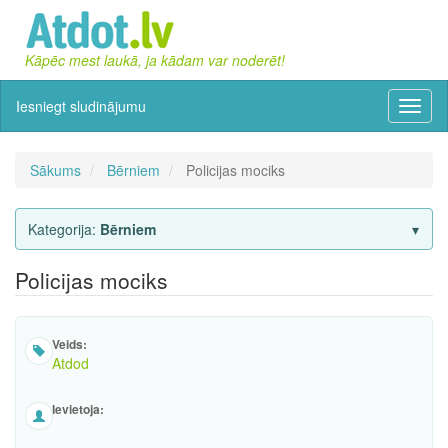
Kāpēc mest laukā, ja kādam var noderēt!
Iesniegt sludinājumu
Izvēln
Sākums
Bērniem
Policijas mociks
Kategorija:
Bērniem
Policijas mociks
Veids:
Atdod
Ievietoja: