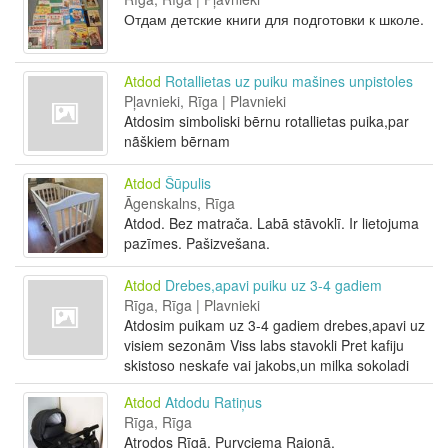
Отдам детские книги для подготовки к школе.
Atdod
Rotallietas uz puiku mašines unpistoles
Pļavnieki, Rīga | Plavnieki
Atdosim simboliski bērnu rotallietas puika,par
nãškiem bērnam
Atdod
Šūpulis
Āgenskalns, Rīga
Atdod. Bez matrača. Labā stāvoklī. Ir lietojuma
pazīmes. Pašizvešana.
Atdod
Drebes,apavi puiku uz 3-4 gadiem
Rīga, Rīga | Plavnieki
Atdosim puikam uz 3-4 gadiem drebes,apavi uz
visiem sezonām Viss labs stavokli Pret kafiju
skistoso neskafe vai jakobs,un milka sokoladi
Atdod
Atdodu Ratiņus
Rīga, Rīga
Atrodos Rīgā, Purvciema Rajonā.