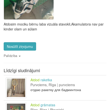
Atdosim mociku bērnu laba vizuāla stavokli,Akamulatora nav par
kinder olam un sūlam
Nosūtīt ziņojumu
Palīdzība
Līdzīgi sludinājumi
Atdod
raketka
Purvciems, Rīga | purvciems
отдаю ракетку для бадминтона
Atdod
grāmatas
Rīga, Rīga | Pļavnieki