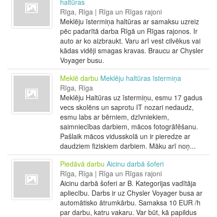
haltūras
Rīga, Rīga | Rīga un Rīgas rajoni
Meklēju īstermiņa haltūras ar samaksu uzreiz
pēc padarītā darba Rīgā un Rīgas rajonos. Ir
auto ar ko aizbraukt. Varu arī vest cilvēkus vai
kādas vidēji smagas kravas. Braucu ar Chysler
Voyager busu.
Meklē darbu
Meklēju haltūras īstermiņa
Rīga, Rīga
Meklēju Haltūras uz īstermiņu, esmu 17 gadus
vecs skolēns un saprotu IT nozari nedaudz,
esmu labs ar bērniem, dzīvniekiem,
saimniecības darbiem, mācos fotogrāfēšanu.
Pašlaik mācos vidusskolā un ir pieredze ar
daudziem fiziskiem darbiem. Māku arī noņ...
Piedāvā darbu
Aicinu darbā šoferi
Rīga, Rīga | Rīga un Rīgas rajoni
Aicinu darbā šoferi ar B. Kategorijas vadītāja
apliecību. Darbs ir uz Chysler Voyager busa ar
automātisko ātrumkārbu. Samaksa 10 EUR /h
par darbu, katru vakaru. Var būt, kā papildus