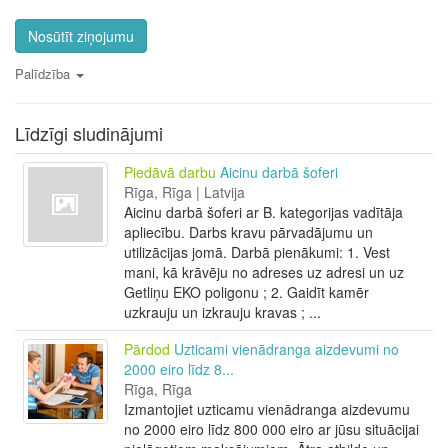
Nosūtīt ziņojumu
Palīdzība
Līdzīgi sludinājumi
Piedāvā darbu
Aicinu darbā šoferi
Rīga, Rīga | Latvija
Aicinu darbā šoferi ar B. kategorijas vadītāja
apliecību. Darbs kravu pārvadājumu un
utilizācijas jomā. Darbā pienākumi: 1. Vest
mani, kā krāvēju no adreses uz adresi un uz
Getliņu EKO poligonu ; 2. Gaidīt kamēr
uzkrauju un izkrauju kravas ; ...
Pārdod
Uzticami vienādranga aizdevumi no
2000 eiro līdz 8...
Rīga, Rīga
Izmantojiet uzticamu vienādranga aizdevumu
no 2000 eiro līdz 800 000 eiro ar jūsu situācijai