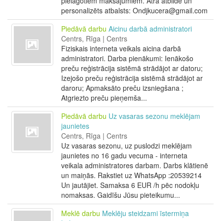
pielāgotiem maksājumiem. Ātra atbilde un
personalizēts atbalsts: Ondjkucera@gmail.com
Piedāvā darbu
Aicinu darbā administratori
Centrs, Rīga | Centrs
Fiziskais interneta veikals aicina darbā
administratori. Darba pienākumi: Ienākošo
preču reģistrācija sistēmā strādājot ar datoru;
Izejošo preču reģistrācija sistēmā strādājot ar
daroru; Apmaksāto preču izsniegšana ;
Atgriezto preču pieņemša...
Piedāvā darbu
Uz vasaras sezonu meklējam
jaunietes
Centrs, Rīga | Centrs
Uz vasaras sezonu, uz puslodzi meklējam
jaunietes no 16 gadu vecuma - interneta
veikala administratores darbam. Darbs klātienē
un maiņās. Rakstiet uz WhatsApp :20539214
Un jautājiet. Samaksa 6 EUR /h pēc nodokļu
nomaksas. Gaidīšu Jūsu pieteikumu...
Meklē darbu
Meklēju steidzami īstermiņa