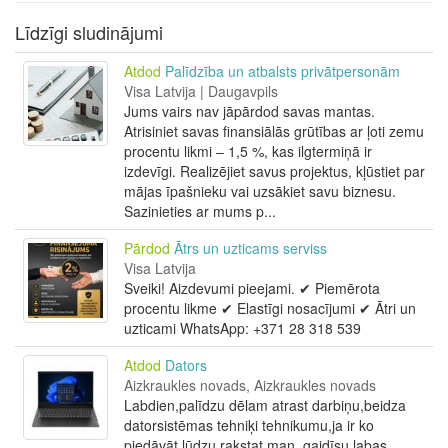
Līdzīgi sludinājumi
Atdod
Palīdzība un atbalsts privātpersonām
Visa Latvija | Daugavpils
Jums vairs nav jāpārdod savas mantas.
Atrisiniet savas finansiālās grūtības ar ļoti zemu
procentu likmi – 1,5 %, kas ilgtermiņā ir
izdevīgi. Realizējiet savus projektus, kļūstiet par
mājas īpašnieku vai uzsākiet savu biznesu.
Sazinieties ar mums p...
Pārdod
Ātrs un uzticams serviss
Visa Latvija
Sveiki! Aizdevumi pieejami. ✔ Piemērota
procentu likme ✔ Elastīgi nosacījumi ✔ Ātri un
uzticami WhatsApp: +371 28 318 539
Atdod
Dators
Aizkraukles novads, Aizkraukles novads
Labdien,palīdzu dēlam atrast darbiņu,beidza
datorsistēmas tehniķi tehnikumu,ja ir ko
piedāvāt lūdzu rakstat man ,gaidīsu labas