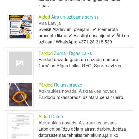
ziņas.
Atdod
Ātrs un uzticams serviss
Visa Latvija
Sveiki! Aizdevumi pieejami. ✔ Piemērota
procentu likme ✔ Elastīgi nosacījumi ✔ Ātri un
uzticami WhatsApp: +371 28 318 539
Pārdod
Žurnāli Rīgas Laiks
Pārdod dažādu gadu un dažādu numuru
žurnālus Rīgas Laiks, GEO, Sporta avīzes.
Pārdod
Rokasspradze
Aizkraukles novads, Aizkraukles novads
Pārdodu rokassprādzi dzintara.cena 10eiro.
Atdod
Dators
Aizkraukles novads, Aizkraukles novads
Labdien,palīdzu dēlam atrast darbiņu,beidza
datorsistēmas tehniķis tehnikumu,ja ir ko