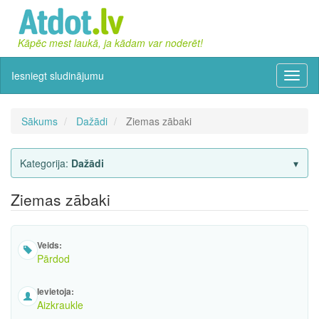
Kāpēc mest laukā, ja kādam var noderēt!
Iesniegt sludinājumu
Izvēln
Sākums
Dažādi
Ziemas zābaki
Kategorija:
Dažādi
Ziemas zābaki
Veids:
Pārdod
Ievietoja:
Aizkraukle