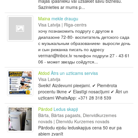
mājas īpašnieku vai uzsākiet savu biznesu.
Sazinieties ar mums p...
Maina
mekle draugu
Visa Latvija | Riga-centrs
хочу познакомить подругу с другом в
диапазоне 72-80- воспитатель детского сада
с музыкальным образованием- выросли дочь
и сын рижанка писать по адресу
verman@inbox.lv телефон подруги 27 - 43 61
06 - может звезды сойдутся...
Atdod
Ātrs un uzticams serviss
Visa Latvija
Sveiki! Aizdevumi pieejami. ✔ Piemērota
procentu likme ✔ Elastīgi nosacījumi ✔ Ātri un
uzticami WhatsApp: +371 28 318 539
Pārdod
Ledus skapji
Bārta, Bārtas pagasts, Dienvidkurzemes
novads | Dienvidu Kurzemes novads
Pārdodu ejošu leduskapjus cena 50 eur pa
abiem zvanīt