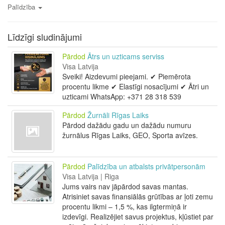
Palīdzība
Līdzīgi sludinājumi
Pārdod
Ātrs un uzticams serviss
Visa Latvija
Sveiki! Aizdevumi pieejami. ✔ Piemērota
procentu likme ✔ Elastīgi nosacījumi ✔ Ātri un
uzticami WhatsApp: +371 28 318 539
Pārdod
Žurnāli Rīgas Laiks
Pārdod dažādu gadu un dažādu numuru
žurnālus Rīgas Laiks, GEO, Sporta avīzes.
Pārdod
Palīdzība un atbalsts privātpersonām
Visa Latvija | Riga
Jums vairs nav jāpārdod savas mantas.
Atrisiniet savas finansiālās grūtības ar ļoti zemu
procentu likmi – 1,5 %, kas ilgtermiņā ir
izdevīgi. Realizējiet savus projektus, kļūstiet par