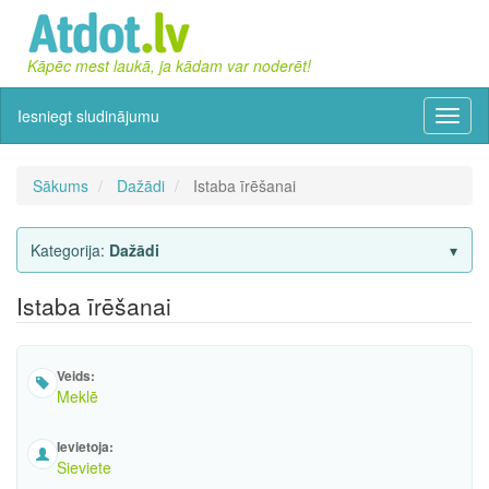
Kāpēc mest laukā, ja kādam var noderēt!
Iesniegt sludinājumu
Izvēln
Sākums
Dažādi
Istaba īrēšanai
Kategorija:
Dažādi
Istaba īrēšanai
Veids:
Meklē
Ievietoja:
Sieviete