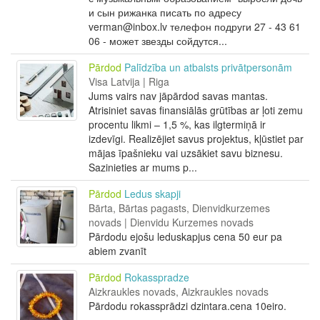
и сын рижанка писать по адресу
verman@inbox.lv телефон подруги 27 - 43 61
06 - может звезды сойдутся...
Pārdod
Palīdzība un atbalsts privātpersonām
Visa Latvija | Riga
Jums vairs nav jāpārdod savas mantas.
Atrisiniet savas finansiālās grūtības ar ļoti zemu
procentu likmi – 1,5 %, kas ilgtermiņā ir
izdevīgi. Realizējiet savus projektus, kļūstiet par
mājas īpašnieku vai uzsākiet savu biznesu.
Sazinieties ar mums p...
Pārdod
Ledus skapji
Bārta, Bārtas pagasts, Dienvidkurzemes
novads | Dienvidu Kurzemes novads
Pārdodu ejošu leduskapjus cena 50 eur pa
abiem zvanīt
Pārdod
Rokasspradze
Aizkraukles novads, Aizkraukles novads
Pārdodu rokassprādzi dzintara.cena 10eiro.