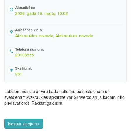
Aktualizēts:
2026. gada 19. marts, 10:02
Atrašanās vieta:
Aizkraukles novads, Aizkraukles novads
Telefona numurs:
20108555
Skatījumi:
281
Labdien,meklēju ar vīru kādu haltūriņu pa sestdienām un
svetdienām,Aizkraukles apkārtnē,var Skrīveros arī,ja kādam ir ko
piedāvat droši Rakstat,gaidīsim.
Nosūtīt ziņojumu