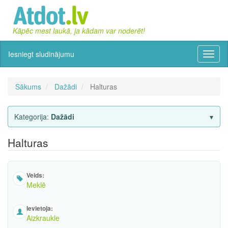
Kāpēc mest laukā, ja kādam var noderēt!
Iesniegt sludinājumu
Izvēln
Sākums
Dažādi
Halturas
Kategorija:
Dažādi
Halturas
Veids:
Meklē
Ievietoja:
Aizkraukle