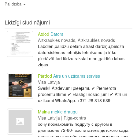
Palīdzība
Līdzīgi sludinājumi
Atdod
Dators
Aizkraukles novads, Aizkraukles novads
Labdien,palīdzu dēlam atrast darbiņu,beidza
datorsistēmas tehniķis tehnikumu,ja ir ko
piedāvāt,tad lūdzu rakstat man,gaidīšu labas
ziņas
Pārdod
Ātrs un uzticams serviss
Visa Latvija
Sveiki! Aizdevumi pieejami. ✔ Piemērota
procentu likme ✔ Elastīgi nosacījumi ✔ Ātri un
uzticami WhatsApp: +371 28 318 539
Maina
mekle draugu
Visa Latvija | Riga-centrs
хочу познакомить подругу с другом в
диапазоне 72-80- воспитатель детского сада
с музыкальным образованием- выросли дочь