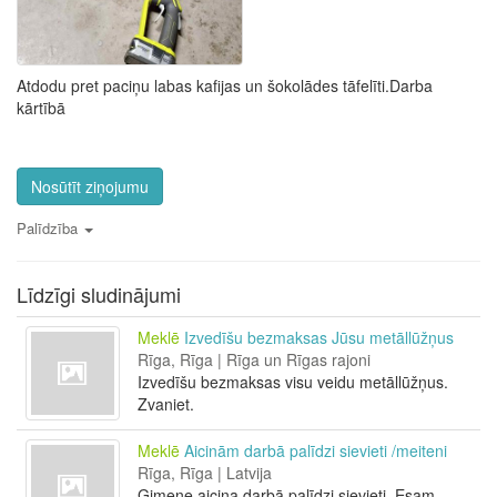
Atdodu pret paciņu labas kafijas un šokolādes tāfelīti.Darba
kārtībā
Nosūtīt ziņojumu
Palīdzība
Līdzīgi sludinājumi
Meklē
Izvedīšu bezmaksas Jūsu metāllūžņus
Rīga, Rīga | Rīga un Rīgas rajoni
Izvedīšu bezmaksas visu veidu metāllūžņus.
Zvaniet.
Meklē
Aicinām darbā palīdzi sievieti /meiteni
Rīga, Rīga | Latvija
Ģimene aicina darbā palīdzi sievieti. Esam