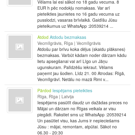
Vēlams lai esi sākot no 18 gadu vecuma. 8
EUR h pēc nodokļu nomaksas. Var arī
pieteikties jaunietes no 16 gadu vecuma uz
pusslodzi, vasaras brīvlaikā. Gaidīšu Jūsu
pieteikumus uz WhatsApp :20539214 ...
Atdod
Atdodu bezmaksas
Vecmīlgrāvis, Rīga | Vecmīlgrāvis
Atdošu par brīvu koka dēļus (skaidu plāksnes)
bezmaksas. Varbūt kādam noder dārzam kādu
lietu apsegšanai vai arī Līgo un Jāņu
ugunskuram. Palīdzēšu iekraut. Vēlams
paņemt jau šodien. Līdz 21. 00 Atrodas: Rīgā,
Vecmīlgrāvī. Netālu no mazā Rimi v...
Pārdod
Iespējams pieteikties
Rīga, Rīga | Latvija
Iespējams pasūtīt daudz un dažādas preces no
Mājai un dārzam no Rīgas veikala ar visu
piegādi. Rakstiet sms uz WhatsApp :20539214
Un pasūtiet visu, kas Jums ir nepieciešams
Jūsu : mājai, remontam, atpūtai. Sākot no
06.30 - 20:30