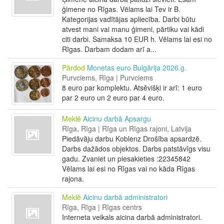
ģimene no Rīgas. Vēlams lai Tev ir B.
Kategorijas vadītājas apliecība. Darbi būtu
atvest mani vai manu ģimeni, pārtiku vai kādi
citi darbi. Samaksa 10 EUR h. Vēlams lai esi no
Rīgas. Darbam dodam arī a...
Pārdod
Monetas euro Bulgārija 2026.g.
Purvciems, Rīga | Purvciems
8 euro par komplektu. Atsēvišķi ir arī: 1 euro
par 2 euro un 2 euro par 4 euro.
Meklē
Aicinu darbā Apsargu
Rīga, Rīga | Rīga un Rīgas rajoni, Latvija
Piedāvāju darbu Koblenz Drošība apsardzē.
Darbs dažādos objektos. Darbs patstāvīgs visu
gadu. Zvaniet un piesakieties :22345842
Vēlams lai esi no Rīgas vai no kāda Rīgas
rajona.
Meklē
Aicinu darbā administratori
Rīga, Rīga | Rīgas centrs
Interneta veikals aicina darbā administratori.