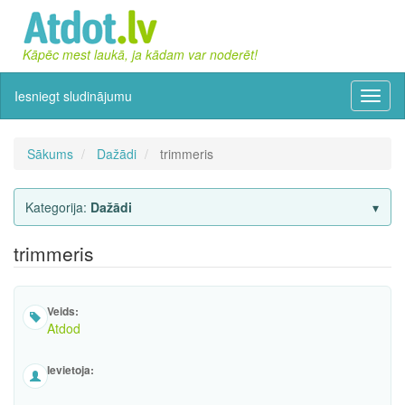
Kāpēc mest laukā, ja kādam var noderēt!
Iesniegt sludinājumu
Izvēln
Sākums
Dažādi
trimmeris
Kategorija:
Dažādi
trimmeris
Veids:
Atdod
Ievietoja: