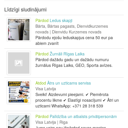
Līdzīgi sludinājumi
Pārdod
Ledus skapji
Bārta, Bārtas pagasts, Dienvidkurzemes
novads | Dienvidu Kurzemes novads
Pārdodu ejošu leduskapjus cena 50 eur pa
abiem zvanīt
Pārdod
Žurnāli Rīgas Laiks
Pārdod dažādu gadu un dažādu numuru
žurnālus Rīgas Laiks, GEO, Sporta avīzes.
Atdod
Ātrs un uzticams serviss
Visa Latvija
Sveiki! Aizdevumi pieejami. ✔ Piemērota
procentu likme ✔ Elastīgi nosacījumi ✔ Ātri un
uzticami WhatsApp: +371 28 318 539
Pārdod
Palīdzība un atbalsts privātpersonām
Visa Latvija | Riga
Jums vairs nav jāpārdod savas mantas.