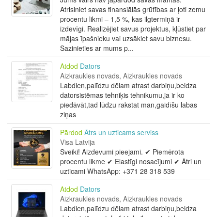
Atrisiniet savas finansiālās grūtības ar ļoti zemu
procentu likmi – 1,5 %, kas ilgtermiņā ir
izdevīgi. Realizējiet savus projektus, kļūstiet par
mājas īpašnieku vai uzsākiet savu biznesu.
Sazinieties ar mums p...
Atdod
Dators
Aizkraukles novads, Aizkraukles novads
Labdien,palīdzu dēlam atrast darbiņu,beidza
datorsistēmas tehniķis tehnikumu,ja ir ko
piedāvāt,tad lūdzu rakstat man,gaidīšu labas
ziņas
Pārdod
Ātrs un uzticams serviss
Visa Latvija
Sveiki! Aizdevumi pieejami. ✔ Piemērota
procentu likme ✔ Elastīgi nosacījumi ✔ Ātri un
uzticami WhatsApp: +371 28 318 539
Atdod
Dators
Aizkraukles novads, Aizkraukles novads
Labdien,palīdzu dēlam atrast darbiņu,beidza