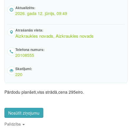
Aktualizēts:
2026. gada 12. jūnijs, 09:49
Atrašanās vieta:
Aizkraukles novads, Aizkraukles novads
Telefona numurs:
20108555
Skatījumi:
220
Pārdodu planšeti,viss strādā,cena 295eiro.
Nosūtīt ziņojumu
Palīdzība