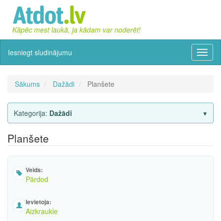
Kāpēc mest laukā, ja kādam var noderēt!
Iesniegt sludinājumu
Izvēln
Sākums
Dažādi
Planšete
Kategorija:
Dažādi
Planšete
Veids:
Pārdod
Ievietoja:
Aizkraukle