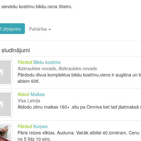
sieviešu kostīmu bikšu.cena 30eiro.
t ziņojumu
Palīdzība
i sludinājumi
Pārdod
Bikšu kostims
Aizkraukles novads, Aizkraukles novads
Pārdodu divus komplektus bikšu kostīmu,viens ir augšina un bi
abiem 60€.
Atdod
Maikas
Visa Latvija
Atdodu zēnu maikas 160+ .situ pa Omniva bet tad jāatmaksā 
Pārdod
Kurpes
Pāris reizes vilktas. Auduma. Vairāk atbilst 40.izmēram. Cenu (
no 5 līdz 10 eiro.