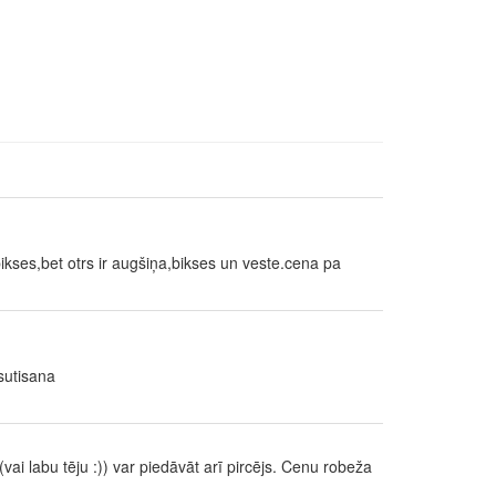
kses,bet otrs ir augšiņa,bikses un veste.cena pa
sutisana
vai labu tēju :)) var piedāvāt arī pircējs. Cenu robeža