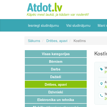
Kāpēc mest laukā, ja kādam var noderēt!
Iesniegt sludinājumu
Visi sludinājumu
Mani 
Sākums
Drēbes, apavi
Kostīms
Kost
Visas kategorijas
Bērniem
V
Darbs
P
Dažādi
A
Drēbes, apavi
A
Dzīvnieki
T
2
Elektronika un tehnika