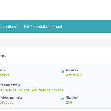
sludinājumi
Biežāk uzdotie jautājumi
īms
eids:
Ievietoja:
ārdod
Aizkraukle
trašanās vieta:
izkraukles novads, Aizkraukles novads
elefona numurs:
Skatījumi:
0108555
256