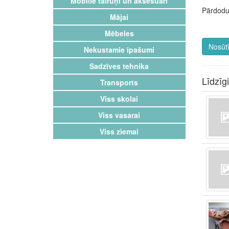
Mobilie tālruņi un aksesuāri
Pārdodu 
Mājai
Mēbeles
Nosūtī
Nekustamie īpašumi
Sadzīves tehnika
Līdzīg
Transports
Viss skolai
Viss vasarai
Viss ziemai