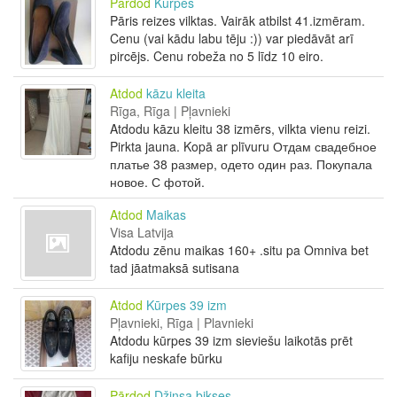
Pārdod
Kurpes
Pāris reizes vilktas. Vairāk atbilst 41.izmēram.
Cenu (vai kādu labu tēju :)) var piedāvāt arī
pircējs. Cenu robeža no 5 līdz 10 eiro.
Atdod
kāzu kleita
Rīga, Rīga | Pļavnieki
Atdodu kāzu kleitu 38 izmērs, vilkta vienu reizi.
Pirkta jauna. Kopā ar plīvuru Отдам свадебное
платье 38 размер, одето один раз. Покупала
новое. С фотой.
Atdod
Maikas
Visa Latvija
Atdodu zēnu maikas 160+ .situ pa Omniva bet
tad jāatmaksā sutisana
Atdod
Kūrpes 39 izm
Pļavnieki, Rīga | Plavnieki
Atdodu kūrpes 39 izm sieviešu laikotās prēt
kafiju neskafe būrku
Pārdod
Džinsa bikses