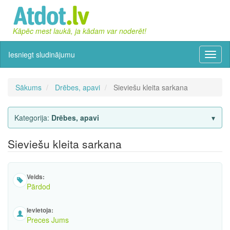
Kāpēc mest laukā, ja kādam var noderēt!
Iesniegt sludinājumu
Izvēln
Sākums
Drēbes, apavi
Sieviešu kleita sarkana
Kategorija:
Drēbes, apavi
Sieviešu kleita sarkana
Veids:
Pārdod
Ievietoja:
Preces Jums