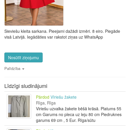
Sieviešu kleita sarkana. Pieejami dažādi izmēri. 8 eiro. Piegāde
visā Latvijā. Iegādāties var rakstot ziņas uz WhatsApp
Nosūtīt ziņojumu
Palīdzība
Līdzīgi sludinājumi
Pārdod
Vīriešu žakete
Rīga, Rīga
Viriešu uzvalka žakete bēšā krāsā. Platums 55
cm Garums no pleca uz leju 80 cm Piedruknes
garums 69 cm , 5 Eur. Rīga/sūtu