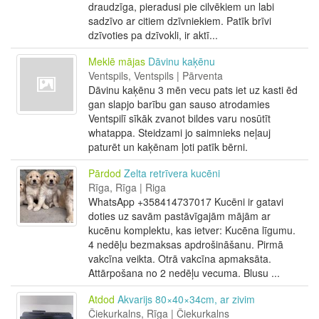
draudzīga, pieradusi pie cilvēkiem un labi
sadzīvo ar citiem dzīvniekiem. Patīk brīvi
dzīvoties pa dzīvokli, ir aktī...
Meklē mājas
Dāvinu kaķēnu
Ventspils, Ventspils | Pārventa
Dāvinu kaķēnu 3 mēn vecu pats iet uz kasti ēd
gan slapjo barību gan sauso atrodamies
Ventspilī sīkāk zvanot bildes varu nosūtīt
whatappa. Steidzami jo saimnieks neļauj
paturēt un kaķēnam ļoti patīk bērni.
Pārdod
Zelta retrīvera kucēni
Rīga, Rīga | Riga
WhatsApp +358414737017 Kucēni ir gatavi
doties uz savām pastāvīgajām mājām ar
kucēnu komplektu, kas ietver: Kucēna līgumu.
4 nedēļu bezmaksas apdrošināšanu. Pirmā
vakcīna veikta. Otrā vakcīna apmaksāta.
Attārpošana no 2 nedēļu vecuma. Blusu ...
Atdod
Akvarijs 80×40×34cm, ar zivim
Čiekurkalns, Rīga | Čiekurkalns