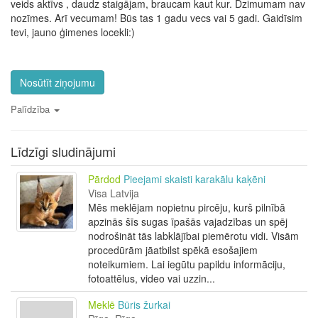
veids aktīvs , daudz staigājam, braucam kaut kur. Dzimumam nav
nozīmes. Arī vecumam! Būs tas 1 gadu vecs vai 5 gadi. Gaidīsim
tevi, jauno ģimenes locekli:)
Nosūtīt ziņojumu
Palīdzība
Līdzīgi sludinājumi
Pārdod
Pieejami skaisti karakālu kaķēni
Visa Latvija
Mēs meklējam nopietnu pircēju, kurš pilnībā
apzinās šīs sugas īpašās vajadzības un spēj
nodrošināt tās labklājībai piemērotu vidi. Visām
procedūrām jāatbilst spēkā esošajiem
noteikumiem. Lai iegūtu papildu informāciju,
fotoattēlus, video vai uzzin...
Meklē
Būris žurkai