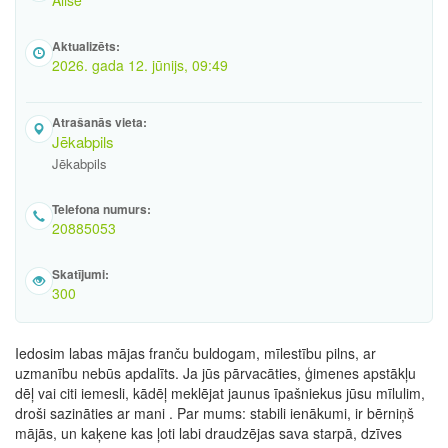
Alise
Aktualizēts:
2026. gada 12. jūnijs, 09:49
Atrašanās vieta:
Jēkabpils
Jēkabpils
Telefona numurs:
20885053
Skatījumi:
300
Iedosim labas mājas franču buldogam, mīlestību pilns, ar
uzmanību nebūs apdalīts. Ja jūs pārvacāties, ģimenes apstākļu
dēļ vai citi iemesli, kādēļ meklējat jaunus īpašniekus jūsu mīlulim,
droši sazināties ar mani . Par mums: stabili ienākumi, ir bērniņš
mājās, un kaķene kas ļoti labi draudzējas sava starpā, dzīves