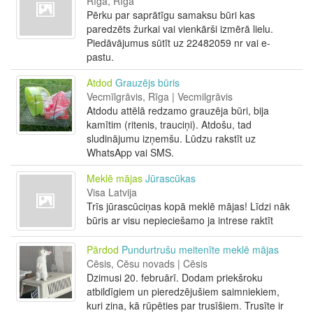
Rīga, Rīga
Pērku par saprātīgu samaksu būri kas
paredzēts žurkai vai vienkārši izmērā lielu.
Piedāvājumus sūtīt uz 22482059 nr vai e-
pastu.
Atdod
Grauzējs būris
Vecmīlgrāvis, Rīga | Vecmilgrāvis
Atdodu attēlā redzamo grauzēja būri, bija
kamītim (ritenis, trauciņi). Atdošu, tad
sludinājumu izņemšu. Lūdzu rakstīt uz
WhatsApp vai SMS.
Meklē mājas
Jūrascūkas
Visa Latvija
Trīs jūrascūciņas kopā meklē mājas! Līdzi nāk
būris ar visu nepieciešamo ja intrese raktīt
Pārdod
Pundurtrušu meitenīte meklē mājas
Cēsis, Cēsu novads | Cēsis
Dzimusi 20. februārī. Dodam priekšroku
atbildīgiem un pieredzējušiem saimniekiem,
kuri zina, kā rūpēties par trusīšiem. Trusīte ir