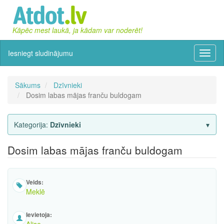
Kāpēc mest laukā, ja kādam var noderēt!
Iesniegt sludinājumu
Izvēln
Sākums
Dzīvnieki
Dosim labas mājas franču buldogam
Kategorija:
Dzīvnieki
Dosim labas mājas franču buldogam
Veids:
Meklē
Ievietoja: