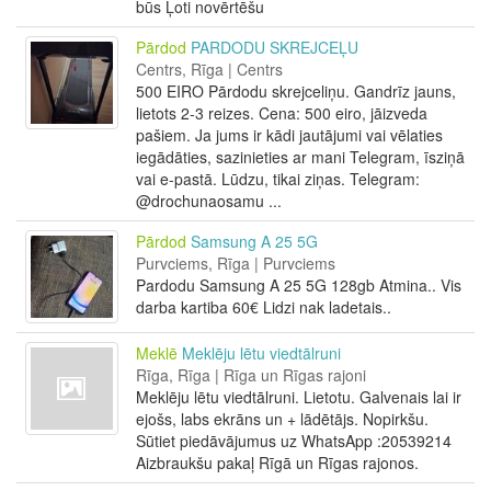
būs Ļoti novērtēšu
Pārdod
PARDODU SKREJCEĻU
Centrs, Rīga | Centrs
500 EIRO Pārdodu skrejceliņu. Gandrīz jauns,
lietots 2-3 reizes. Cena: 500 eiro, jāizveda
pašiem. Ja jums ir kādi jautājumi vai vēlaties
iegādāties, sazinieties ar mani Telegram, īsziņā
vai e-pastā. Lūdzu, tikai ziņas. Telegram:
@drochunaosamu ...
Pārdod
Samsung A 25 5G
Purvciems, Rīga | Purvciems
Pardodu Samsung A 25 5G 128gb Atmina.. Vis
darba kartiba 60€ Lidzi nak ladetais..
Meklē
Meklēju lētu viedtālruni
Rīga, Rīga | Rīga un Rīgas rajoni
Meklēju lētu viedtālruni. Lietotu. Galvenais lai ir
ejošs, labs ekrāns un + lādētājs. Nopirkšu.
Sūtiet piedāvājumus uz WhatsApp :20539214
Aizbraukšu pakaļ Rīgā un Rīgas rajonos.