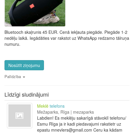
Bluetooch skaļrunis 45 EUR. Cenā iekļauta piegāde. Piegāde 1-2
nedēļu laikā. Iegādāties var rakstot uz WhatsApp redzamo tālruņa
numuru.
Nosūtīt ziņojumu
Palīdzība
Līdzīgi sludinājumi
Meklē
telefons
Mežaparks, Rīga | mezaparks
Labdien! Es meklēju sakarīgā stāvoklī telefonu/
Esmu Rīga ja ir kadi piedavajumi rakstietr uz
epastu mnevlers@gmail.com Ceru ka kādam