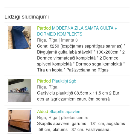
Līdzīgi sludinājumi
Pārdod
MODERNA ZILA SAMTA GULTA +
DORMEO KOMPLEKTS
Rīga, Rīga | Imanta 3
Cena: €250 (iespējamas saprātīgas sarunas) *
Divguļamā gulta labā stāvoklī * ⁠190x200cm * 2
Dormeo virsmateači komplektā * 2 Dormeo
spilveni komplektā * Dormeo sega komplektā *
Tīra un kopta * Pašizvešana no Rīgas
Pārdod
Plauktiņi 2gb
Rīga, Rīga
Garšvielu plauktiņš 68,5cm x 11,5 cm 2 Eur
otrs ar izgriezumiem caurulēm bonusā
Atdod
Skapītis apaviem
Rīga, Rīga | pilsētas centrs
Skapītis apaviem: garums - 131 cm, augstums
-56 cm, platums - 37 cm. Pašizvešana.