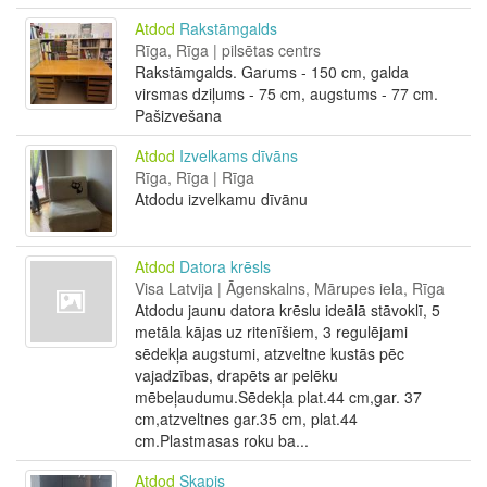
Atdod
Rakstāmgalds
Rīga, Rīga | pilsētas centrs
Rakstāmgalds. Garums - 150 cm, galda
virsmas dziļums - 75 cm, augstums - 77 cm.
Pašizvešana
Atdod
Izvelkams dīvāns
Rīga, Rīga | Rīga
Atdodu izvelkamu dīvānu
Atdod
Datora krēsls
Visa Latvija | Āgenskalns, Mārupes iela, Rīga
Atdodu jaunu datora krēslu ideālā stāvoklī, 5
metāla kājas uz ritenīšiem, 3 regulējami
sēdekļa augstumi, atzveltne kustās pēc
vajadzības, drapēts ar pelēku
mēbeļaudumu.Sēdekļa plat.44 cm,gar. 37
cm,atzveltnes gar.35 cm, plat.44
cm.Plastmasas roku ba...
Atdod
Skapis