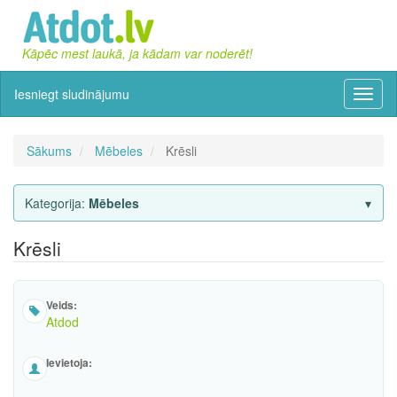
Kāpēc mest laukā, ja kādam var noderēt!
Iesniegt sludinājumu
Izvēln
Sākums
Mēbeles
Krēsli
Kategorija:
Mēbeles
Krēsli
Veids:
Atdod
Ievietoja: