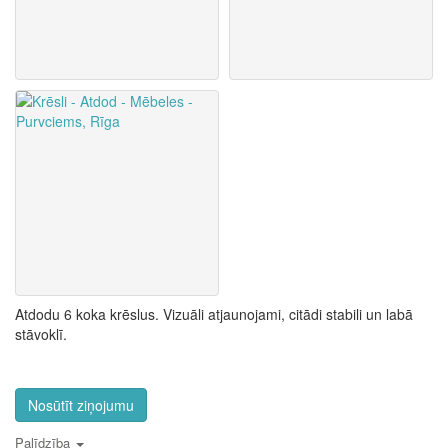
Atdodu 6 koka krēslus. Vizuāli atjaunojami, citādi stabili un labā
stāvoklī.
Nosūtīt ziņojumu
Palīdzība