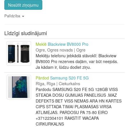
Nosūtīt ziņojumu
Palīdzība
Līdzīgi sludinājumi
Meklē
Blackview BV8000 Pro
Ogre, Ogres novads | Ogre
Meklēju telefonu jebkādā stāvoklī: Blackview
BV8000 Pro rezerves daļām, var būt neejošs.
Ja kādam ir, lūdzu dodiet ziņu.
Pārdod
Samsung S20 FE 5G
Rīga, Rīga | Ciekurkalns
Pardodu SAMSUNG S20 FE 5G 128GB VISS
STEADA DOSU GUMIJAS PANELISUS .MAZ
DEFEKTS BET VISS NEMAS ARA HN KARTES
CIPS STTADA TIMAI PLASMASAS VIRSA
ATLIMEJAS. PARDOSU PA 75-80 EIRO
+37122304101 RAKSTIT WACAPA
CIRKURKALNS