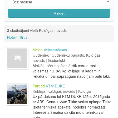
Meklēt
3 sludinājumi vietā Kuldīgas novads
Notīrīt filtrus
Meklē
Veļasmašīnas
Gudenieki, Gudenieku pagasts, Kuldīgas
novads | Gudenieki
Meklēju pēc iespējas ātrāk ceru atrast
veļasmašīnu. 8-9.kg ietilpīgu ja kādam ir
liekāka un par saprātīgām naudiņām būtu labi.
Pārdod
KTM DUKE
Kuldīga, Kuldīgas novads | Kuldīga
Uz pārdošanu iet KTM DUKE 125cc 2015gada
ar ABS. Cena-1650€ Tikko veikta apkope.Tikko
izieta tehniskā apskate, nodoklis nomaksāts.
Interesē arī maiņa uz citu moto tehniku vai
auto.