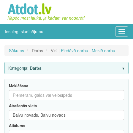
Kāpēc mest laukā, ja kādam var noderēt!
Iesniegt sludinājumu
Izvēln
Sākums
Darbs
Visi |
Piedāvā darbu
|
Meklē darbu
Kategorija:
Darbs
Meklēšana
Atrašanās vieta
Attālums