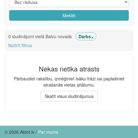
Meklēt
×
0 sludinājumi vietā Balvu novads
Darbs
Notīrīt filtrus
Nekas netika atrasts
Pārbaudiet rakstību, izmēģiniet īsāku frāzi vai paplašiniet
atrašanās vietas attālumu.
Skatīt visus sludinājumus
© 2026 Atdot.lv /
Par mums