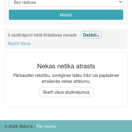
Meklēt
×
0 sludinājumi vietā Krāslavas novads
Dažādi
Notīrīt filtrus
Nekas netika atrasts
Pārbaudiet rakstību, izmēģiniet īsāku frāzi vai paplašiniet
atrašanās vietas attālumu.
Skatīt visus sludinājumus
© 2026 Atdot.lv /
Par mums