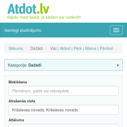
Kāpēc mest laukā, ja kādam var noderēt!
Iesniegt sludinājumu
Izvēln
Sākums
Dažādi
Visi |
Atdod
|
Pērk
|
Maina
|
Pārdod
Kategorija:
Dažādi
Meklēšana
Atrašanās vieta
Attālums