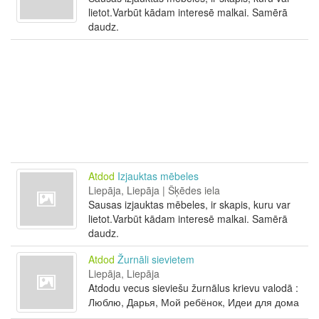
lietot.Varbūt kādam interesē malkai. Samērā
daudz.
Atdod
Izjauktas mēbeles
Liepāja, Liepāja | Šķēdes iela
Sausas izjauktas mēbeles, ir skapis, kuru var
lietot.Varbūt kādam interesē malkai. Samērā
daudz.
Atdod
Žurnāli sievietem
Liepāja, Liepāja
Atdodu vecus sieviešu žurnālus krievu valodā :
Люблю, Дарья, Мой ребёнок, Идеи для дома