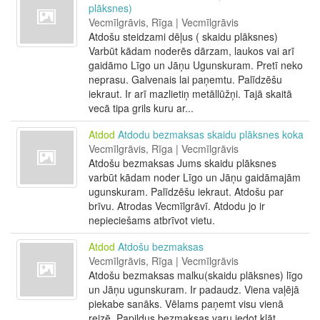
plāksnes)
Vecmīlgrāvis, Rīga | Vecmīlgrāvis
Atdošu steidzami dēļus ( skaidu plāksnes)
Varbūt kādam noderēs dārzam, laukos vai arī
gaidāmo Līgo un Jāņu Ugunskuram. Pretī neko
neprasu. Galvenais lai paņemtu. Palīdzēšu
iekraut. Ir arī mazlietiņ metāllūžņi. Tajā skaitā
vecā tipa grils kuru ar...
Atdod
Atdodu bezmaksas skaidu plāksnes koka
Vecmīlgrāvis, Rīga | Vecmīlgrāvis
Atdošu bezmaksas Jums skaidu plāksnes
varbūt kādam noder Līgo un Jāņu gaidāmajām
ugunskuram. Palīdzēšu iekraut. Atdošu par
brīvu. Atrodas Vecmīlgrāvī. Atdodu jo ir
nepieciešams atbrīvot vietu.
Atdod
Atdošu bezmaksas
Vecmīlgrāvis, Rīga | Vecmīlgrāvis
Atdošu bezmaksas malku(skaidu plāksnes) līgo
un Jāņu ugunskuram. Ir padaudz. Viena vaļējā
piekabe sanāks. Vēlams paņemt visu vienā
reizē. Papildus bezmaksas varu iedot klāt