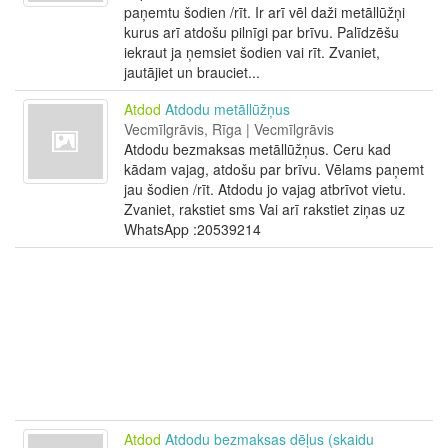
paņemtu šodien /rīt. Ir arī vēl daži metāllūžņi
kurus arī atdošu pilnīgi par brīvu. Palīdzēšu
iekraut ja ņemsiet šodien vai rīt. Zvaniet,
jautājiet un brauciet...
Atdod
Atdodu metāllūžņus
Vecmīlgrāvis, Rīga | Vecmīlgrāvis
Atdodu bezmaksas metāllūžņus. Ceru kad
kādam vajag, atdošu par brīvu. Vēlams paņemt
jau šodien /rīt. Atdodu jo vajag atbrīvot vietu.
Zvaniet, rakstiet sms Vai arī rakstiet ziņas uz
WhatsApp :20539214
Atdod
Atdodu bezmaksas dēļus (skaidu