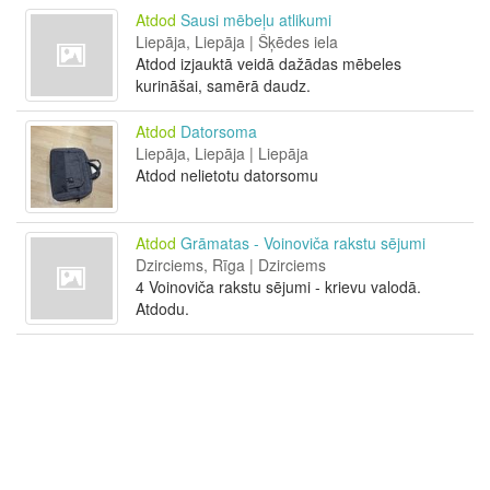
Atdod
Sausi mēbeļu atlikumi
Liepāja, Liepāja | Šķēdes iela
Atdod izjauktā veidā dažādas mēbeles
kurināšai, samērā daudz.
Atdod
Datorsoma
Liepāja, Liepāja | Liepāja
Atdod nelietotu datorsomu
Atdod
Grāmatas - Voinoviča rakstu sējumi
Dzirciems, Rīga | Dzirciems
4 Voinoviča rakstu sējumi - krievu valodā.
Atdodu.