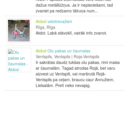
dažus metāllūžņus. Ja ir nepieciešami, tad
zvaniet pa redzamo tālruņa num...
Atdod
velotrenažieri
Rīga, Rīga
Atdot. Labā stāvoklī, vairāk info zvanot.
Atdod
Olu pakas un čaumalas
Ventspils, Ventspils | Roja-Ventspils
Ir sakrātas daudz tukšas olu pakas, rimi maiss
ar čaumalām. Tagad atrodas Rojā, bet varu
aizvest uz Ventspili, vai maršrutā Rojā-
Ventspils pa ceļam, braucu caur Annužiem,
Lielsalām. Pretī neko nevajag.