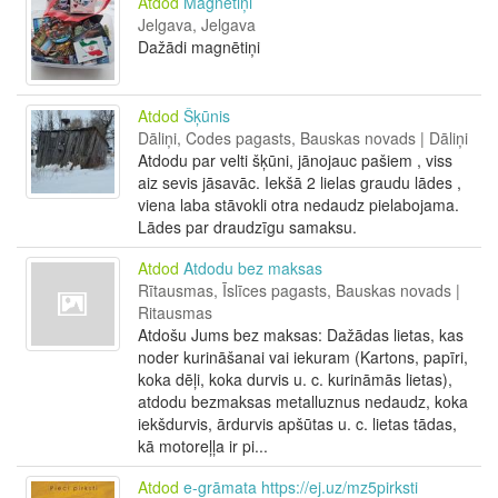
Atdod
Magnētiņi
Jelgava, Jelgava
Dažādi magnētiņi
Atdod
Šķūnis
Dāliņi, Codes pagasts, Bauskas novads | Dāliņi
Atdodu par velti šķūni, jānojauc pašiem , viss
aiz sevis jāsavāc. Iekšā 2 lielas graudu lādes ,
viena laba stāvokli otra nedaudz pielabojama.
Lādes par draudzīgu samaksu.
Atdod
Atdodu bez maksas
Rītausmas, Īslīces pagasts, Bauskas novads |
Ritausmas
Atdošu Jums bez maksas: Dažādas lietas, kas
noder kurināšanai vai iekuram (Kartons, papīri,
koka dēļi, koka durvis u. c. kurināmās lietas),
atdodu bezmaksas metalluznus nedaudz, koka
iekšdurvis, ārdurvis apšūtas u. c. lietas tādas,
kā motoreļļa ir pi...
Atdod
e-grāmata https://ej.uz/mz5pirksti