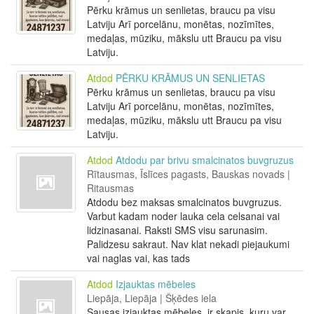
Pērku krāmus un senlietas, braucu pa visu
Latviju Arī porcelānu, monētas, nozīmītes,
medaļas, mūziku, mākslu utt Braucu pa visu
Latviju.
Atdod
PĒRKU KRĀMUS UN SENLIETAS
Pērku krāmus un senlietas, braucu pa visu
Latviju Arī porcelānu, monētas, nozīmītes,
medaļas, mūziku, mākslu utt Braucu pa visu
Latviju.
Atdod
Atdodu par brivu smalcinatos buvgruzus
Rītausmas, Īslīces pagasts, Bauskas novads |
Ritausmas
Atdodu bez maksas smalcinatos buvgruzus.
Varbut kadam noder lauka cela celsanai vai
lidzinasanai. Raksti SMS visu sarunasim.
Palidzesu sakraut. Nav klat nekadi piejaukumi
vai naglas vai, kas tads
Atdod
Izjauktas mēbeles
Liepāja, Liepāja | Šķēdes iela
Sausas izjauktas mēbeles, ir skapis, kuru var