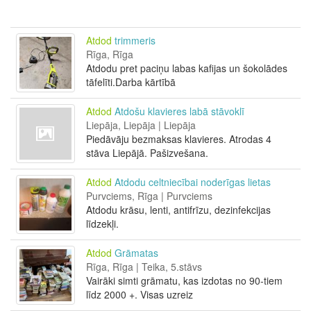
Atdod
trimmeris
Rīga, Rīga
Atdodu pret paciņu labas kafijas un šokolādes
tāfelīti.Darba kārtībā
Atdod
Atdošu klavieres labā stāvoklī
Liepāja, Liepāja | Liepāja
Piedāvāju bezmaksas klavieres. Atrodas 4
stāva Liepājā. Pašizvešana.
Atdod
Atdodu celtniecībai noderīgas lietas
Purvciems, Rīga | Purvciems
Atdodu krāsu, lenti, antifrīzu, dezinfekcijas
līdzekļi.
Atdod
Grāmatas
Rīga, Rīga | Teika, 5.stāvs
Vairāki simti grāmatu, kas izdotas no 90-tiem
līdz 2000 +. Visas uzreiz