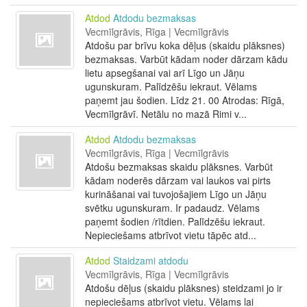
Atdod
Atdodu bezmaksas
Vecmīlgrāvis, Rīga | Vecmīlgrāvis
Atdošu par brīvu koka dēļus (skaidu plāksnes)
bezmaksas. Varbūt kādam noder dārzam kādu
lietu apsegšanai vai arī Līgo un Jāņu
ugunskuram. Palīdzēšu iekraut. Vēlams
paņemt jau šodien. Līdz 21. 00 Atrodas: Rīgā,
Vecmīlgrāvī. Netālu no mazā Rimi v...
Atdod
Atdodu bezmaksas
Vecmīlgrāvis, Rīga | Vecmīlgrāvis
Atdošu bezmaksas skaidu plāksnes. Varbūt
kādam noderēs dārzam vai laukos vai pirts
kurināšanai vai tuvojošajiem Līgo un Jāņu
svētku ugunskuram. Ir padaudz. Vēlams
paņemt šodien /rītdien. Palīdzēšu iekraut.
Nepieciešams atbrīvot vietu tāpēc atd...
Atdod
Staidzami atdodu
Vecmīlgrāvis, Rīga | Vecmīlgrāvis
Atdošu dēļus (skaidu plāksnes) steidzami jo ir
nepieciešams atbrīvot vietu. Vēlams lai