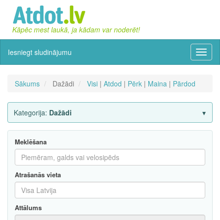
Kāpēc mest laukā, ja kādam var noderēt!
Iesniegt sludinājumu
Izvēln
Sākums
Dažādi
Visi
|
Atdod
|
Pērk
|
Maina
|
Pārdod
Kategorija:
Dažādi
Meklēšana
Atrašanās vieta
Attālums