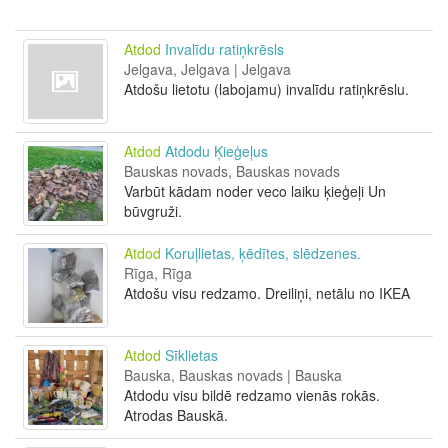
Atdod
Invalīdu ratiņkrēsls
Jelgava, Jelgava | Jelgava
Atdošu lietotu (labojamu) invalīdu ratiņkrēslu.
Atdod
Atdodu Ķieģeļus
Bauskas novads, Bauskas novads
Varbūt kādam noder veco laiku ķieģeļi Un
būvgruži.
Atdod
Koruļlietas, ķēdītes, slēdzenes.
Rīga, Rīga
Atdošu visu redzamo. Dreiliņi, netālu no IKEA
Atdod
Sīklietas
Bauska, Bauskas novads | Bauska
Atdodu visu bildē redzamo vienās rokās.
Atrodas Bauskā.