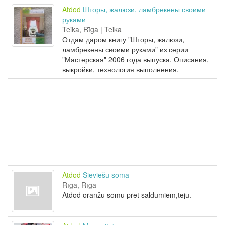
Atdod
Шторы, жалюзи, ламбрекены своими
руками
Teika, Rīga | Teika
Отдам даром книгу "Шторы, жалюзи,
ламбрекены своими руками" из серии
"Мастерская" 2006 года выпуска. Описания,
выкройки, технология выполнения.
Atdod
Sieviešu soma
Rīga, Rīga
Atdod oranžu somu pret saldumiem,tēju.