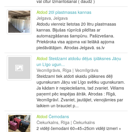
vai citur izmantošanai ( daudz )
Atdod
20l plastmasas kannas
Jelgava, Jelgava
Atdodu vienreiz lietotas 20 litru plastmasas
kannas. Bijušas rūpnīcā pildītas ar
automazgāšanas šampūnu. Pašizvešana.
Priekšroka visa apjoma vai lielākā apjoma
piedāvātājam. Atrodas Jelgavā. ss.lv
Atdod
Steidzami atdošu dēļus /plāksnes Jāņu
un Līgo ugun...
Vecmīlgrāvis, Rīga | Vecmīlgrāvis
Steidzami tiek atdoti skaidu plāksnes dēļi
ugunskuram Jāņu vai Līgo svētku ugunskuram.
Ja kādam ir nepieciešams, tad zvaniet. Vēlams
paņemt pēc iespējas ātrāk. Atrodas : Rīgā,
Vecmīlgrāvī. Zvaniet, jautājiet, vienojāmies par
laikiem un brauciet p...
Atdod
Čemodans
Čiekurkalns, Rīga | Čiekurkalns
2 vidēji čemodani 60×45×25cm vidēji izmeri +