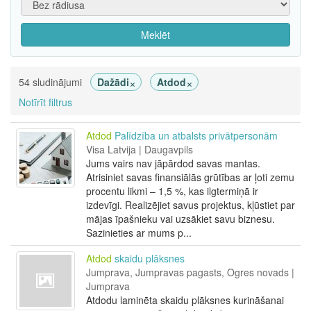
Meklēt
×
×
54 sludinājumi
Dažādi
Atdod
Notīrīt filtrus
Atdod
Palīdzība un atbalsts privātpersonām
Visa Latvija | Daugavpils
Jums vairs nav jāpārdod savas mantas.
Atrisiniet savas finansiālās grūtības ar ļoti zemu
procentu likmi – 1,5 %, kas ilgtermiņā ir
izdevīgi. Realizējiet savus projektus, kļūstiet par
mājas īpašnieku vai uzsākiet savu biznesu.
Sazinieties ar mums p...
Atdod
skaidu plāksnes
Jumprava, Jumpravas pagasts, Ogres novads |
Jumprava
Atdodu laminēta skaidu plāksnes kurināšanai