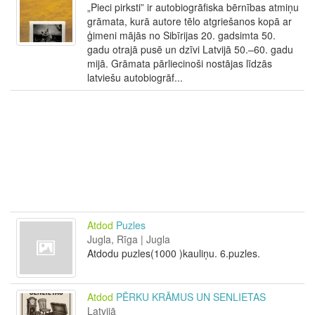
„Pieci pirksti” ir autobiogrāfiska bērnības atmiņu
grāmata, kurā autore tēlo atgriešanos kopā ar
ģimeni mājās no Sibīrijas 20. gadsimta 50.
gadu otrajā pusē un dzīvi Latvijā 50.–60. gadu
mijā. Grāmata pārliecinoši nostājas līdzās
latviešu autobiogrāf...
Atdod
Puzles
Jugla, Rīga | Jugla
Atdodu puzles(1000 )kauliņu. 6.puzles.
Atdod
PĒRKU KRĀMUS UN SENLIETAS
Latvijā