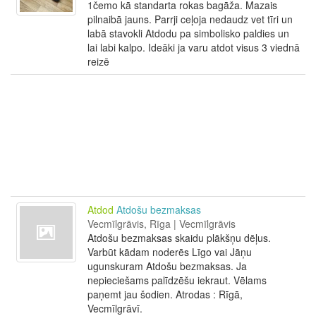
1čemo kā standarta rokas bagāža. Mazais
pilnaibā jauns. Parrji ceļoja nedaudz vet tīri un
labā stavokli Atdodu pa simbolisko paldies un
lai labi kalpo. Ideāki ja varu atdot visus 3 viednā
reizē
Atdod
Atdošu bezmaksas
Vecmīlgrāvis, Rīga | Vecmīlgrāvis
Atdošu bezmaksas skaidu plākšņu dēļus.
Varbūt kādam noderēs Līgo vai Jāņu
ugunskuram Atdošu bezmaksas. Ja
nepieciešams palīdzēšu iekraut. Vēlams
paņemt jau šodien. Atrodas : Rīgā,
Vecmīlgrāvī.