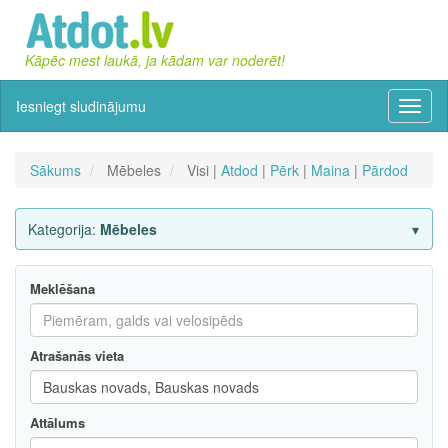
Kāpēc mest laukā, ja kādam var noderēt!
Iesniegt sludinājumu
Izvēln
Sākums
Mēbeles
Visi |
Atdod
|
Pērk
|
Maina
|
Pārdod
Kategorija:
Mēbeles
Meklēšana
Atrašanās vieta
Attālums