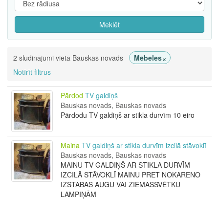
Meklēt
×
2 sludinājumi vietā Bauskas novads
Mēbeles
Notīrīt filtrus
Pārdod
TV galdiņš
Bauskas novads, Bauskas novads
Pārdodu TV galdiņš ar stikla durvīm 10 eiro
Maina
TV galdiņš ar stikla durvīm izcilā stāvoklī
Bauskas novads, Bauskas novads
MAINU TV GALDIŅŠ AR STIKLA DURVĪM
IZCILĀ STĀVOKLĪ MAINU PRET NOKARENO
IZSTABAS AUGU VAI ZIEMASSVĒTKU
LAMPIŅĀM