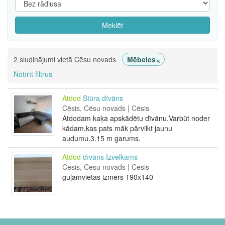
Meklēt
×
2 sludinājumi vietā Cēsu novads
Mēbeles
Notīrīt filtrus
Atdod
Stūra dīvāns
Cēsis, Cēsu novads | Cēsis
Atdodam kaķa apskādētu dīvānu.Varbūt noder
kādam,kas pats māk pārvilkt jaunu
audumu.3.15 m garums.
Atdod
dīvāns Izvelkams
Cēsis, Cēsu novads | Cēsis
guļamvietas izmērs 190x140