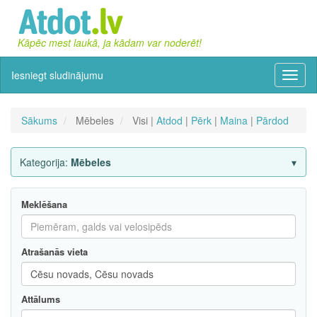
Kāpēc mest laukā, ja kādam var noderēt!
Iesniegt sludinājumu
Izvēln
Sākums
Mēbeles
Visi |
Atdod
|
Pērk
|
Maina
|
Pārdod
Kategorija:
Mēbeles
Meklēšana
Atrašanās vieta
Attālums