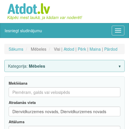
Kāpēc mest laukā, ja kādam var noderēt!
Iesniegt sludinājumu
Izvēln
Sākums
Mēbeles
Visi |
Atdod
|
Pērk
|
Maina
|
Pārdod
Kategorija:
Mēbeles
Meklēšana
Atrašanās vieta
Attālums