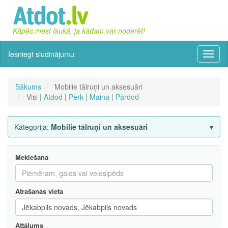
Kāpēc mest laukā, ja kādam var noderēt!
Iesniegt sludinājumu
Izvēln
Sākums
Mobilie tālruņi un aksesuāri
Visi |
Atdod
|
Pērk
|
Maina
|
Pārdod
Kategorija:
Mobilie tālruņi un aksesuāri
Meklēšana
Atrašanās vieta
Attālums