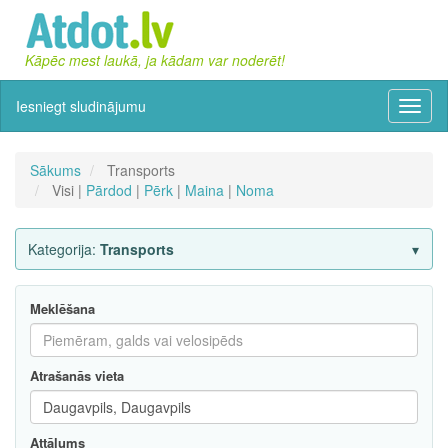
Kāpēc mest laukā, ja kādam var noderēt!
Iesniegt sludinājumu
Izvēln
Sākums
Transports
Visi |
Pārdod
|
Pērk
|
Maina
|
Noma
Kategorija:
Transports
Meklēšana
Atrašanās vieta
Attālums