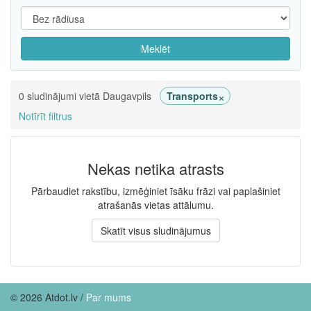
Meklēt
×
0 sludinājumi vietā Daugavpils
Transports
Notīrīt filtrus
Nekas netika atrasts
Pārbaudiet rakstību, izmēģiniet īsāku frāzi vai paplašiniet
atrašanās vietas attālumu.
Skatīt visus sludinājumus
© 2026 Atdot.lv /
Par mums