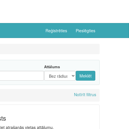
Reģistrēties
Pieslēgties
Attālums
Meklēt
Notīrīt filtrus
sts
niet atrašanās vietas attālumu.