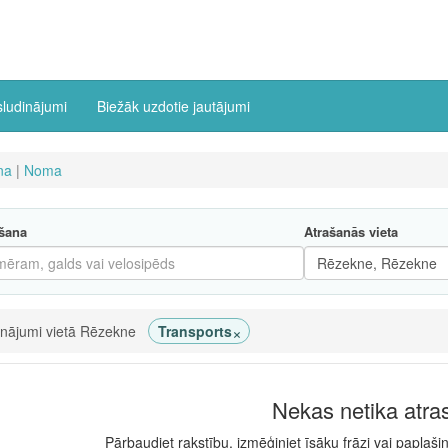
sludinājumi
Biežāk uzdotie jautājumi
na
|
Noma
šana
Atrašanās vieta
×
inājumi vietā Rēzekne
Transports
Nekas netika atra
Pārbaudiet rakstību, izmēģiniet īsāku frāzi vai paplaši