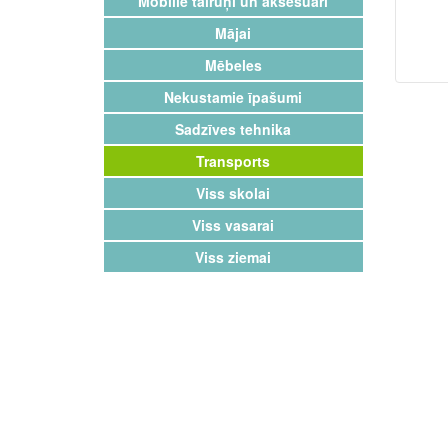
Mobilie tālruņi un aksesuāri
Mājai
Mēbeles
Nekustamie īpašumi
Sadzīves tehnika
Transports
Viss skolai
Viss vasarai
Viss ziemai