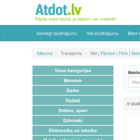
Kāpēc mest laukā, ja kādam var noderēt!
Iesniegt sludinājumu
Visi sludinājumu
Mani 
Sākums
Transports
Visi |
Pārdod
|
Pērk
|
Mai
Visas kategorijas
Meklē
Bērniem
Darbs
Dažādi
0 slud
Drēbes, apavi
Dzīvnieki
Elektronika un tehnika