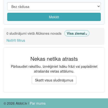
Meklēt
×
0 sludinājumi vietā Alūksnes novads
Viss ziemai
Notīrīt filtrus
Nekas netika atrasts
Pārbaudiet rakstību, izmēģiniet īsāku frāzi vai paplašiniet
atrašanās vietas attālumu.
Skatīt visus sludinājumus
© 2026 Atdot.lv /
Par mums