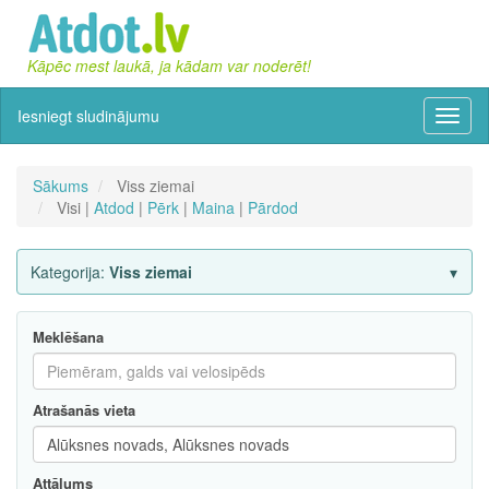
Kāpēc mest laukā, ja kādam var noderēt!
Iesniegt sludinājumu
Izvēln
Sākums
Viss ziemai
Visi |
Atdod
|
Pērk
|
Maina
|
Pārdod
Kategorija:
Viss ziemai
Meklēšana
Atrašanās vieta
Attālums