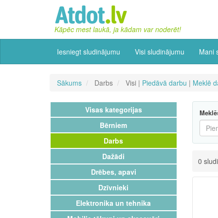
Kāpēc mest laukā, ja kādam var noderēt!
Iesniegt sludinājumu
Visi sludinājumu
Mani 
Sākums
Darbs
Visi |
Piedāvā darbu
|
Meklē d
Visas kategorijas
Meklē
Bērniem
Darbs
Dažādi
0 slud
Drēbes, apavi
Dzīvnieki
Elektronika un tehnika