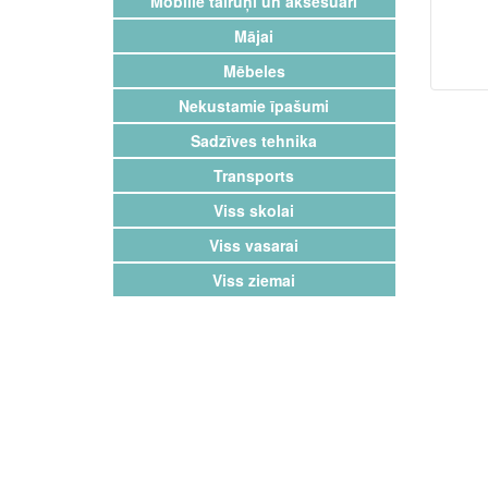
Mobilie tālruņi un aksesuāri
Mājai
Mēbeles
Nekustamie īpašumi
Sadzīves tehnika
Transports
Viss skolai
Viss vasarai
Viss ziemai