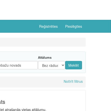
Reģistrēties
Pieslēgties
Attālums
Meklēt
Notīrīt filtrus
sts
niet atrašanās vietas attālumu.