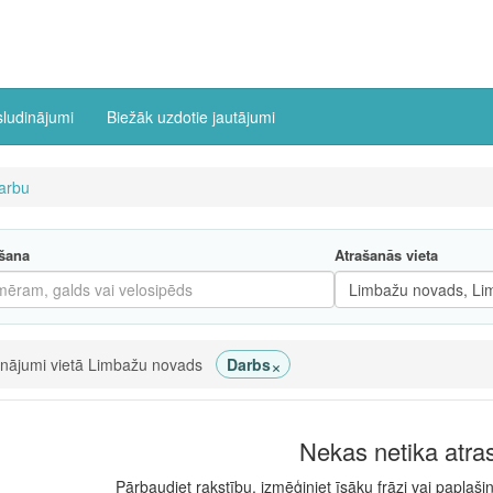
sludinājumi
Biežāk uzdotie jautājumi
arbu
šana
Atrašanās vieta
×
inājumi vietā Limbažu novads
Darbs
Nekas netika atra
Pārbaudiet rakstību, izmēģiniet īsāku frāzi vai paplaši