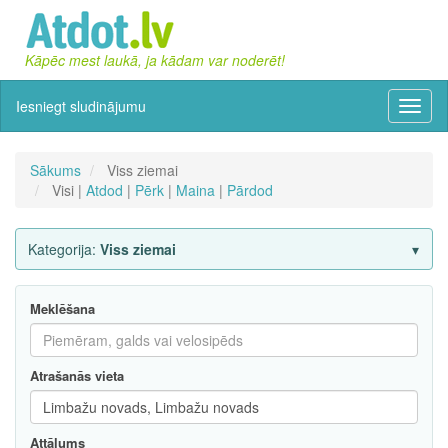
Kāpēc mest laukā, ja kādam var noderēt!
Iesniegt sludinājumu
Izvēln
Sākums
Viss ziemai
Visi |
Atdod
|
Pērk
|
Maina
|
Pārdod
Kategorija:
Viss ziemai
Meklēšana
Atrašanās vieta
Attālums