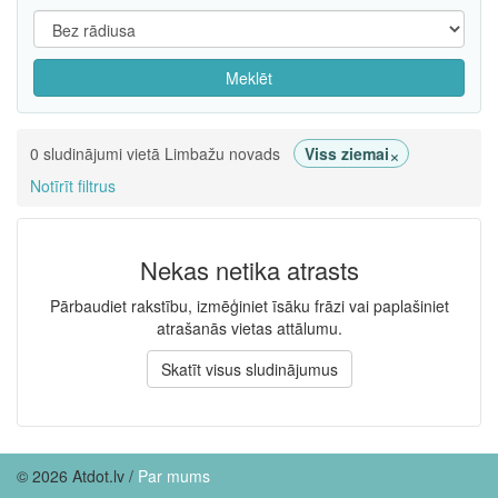
Meklēt
×
0 sludinājumi vietā Limbažu novads
Viss ziemai
Notīrīt filtrus
Nekas netika atrasts
Pārbaudiet rakstību, izmēģiniet īsāku frāzi vai paplašiniet
atrašanās vietas attālumu.
Skatīt visus sludinājumus
© 2026 Atdot.lv /
Par mums