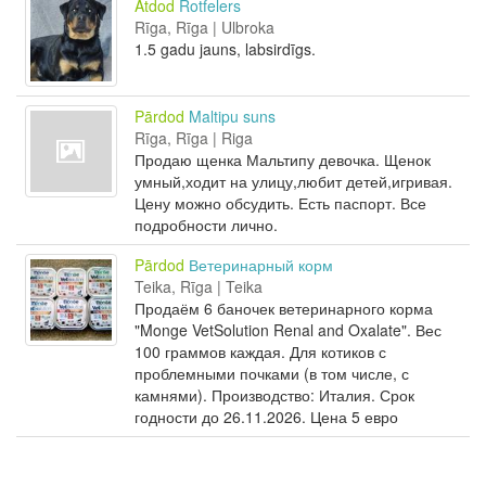
Atdod
Rotfelers
Rīga, Rīga | Ulbroka
1.5 gadu jauns, labsirdīgs.
Pārdod
Maltipu suns
Rīga, Rīga | Riga
Продаю щенка Мальтипу девочка. Щенок
умный,ходит на улицу,любит детей,игривая.
Цену можно обсудить. Есть паспорт. Все
подробности лично.
Pārdod
Ветеринарный корм
Teika, Rīga | Teika
Продаём 6 баночек ветеринарного корма
"Monge VetSolution Renal and Oxalate". Вес
100 граммов каждая. Для котиков с
проблемными почками (в том числе, с
камнями). Производство: Италия. Срок
годности до 26.11.2026. Цена 5 евро