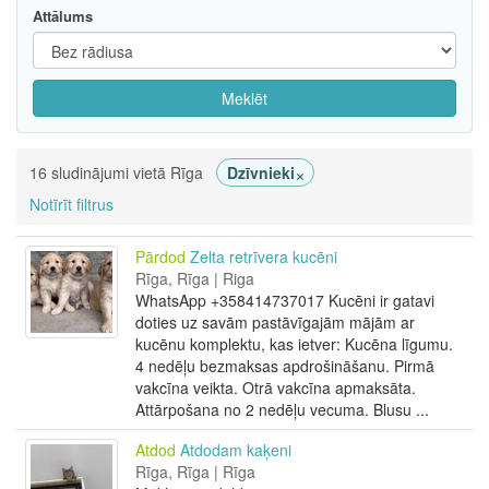
Attālums
Meklēt
×
16 sludinājumi vietā Rīga
Dzīvnieki
Notīrīt filtrus
Pārdod
Zelta retrīvera kucēni
Rīga, Rīga | Riga
WhatsApp +358414737017 Kucēni ir gatavi
doties uz savām pastāvīgajām mājām ar
kucēnu komplektu, kas ietver: Kucēna līgumu.
4 nedēļu bezmaksas apdrošināšanu. Pirmā
vakcīna veikta. Otrā vakcīna apmaksāta.
Attārpošana no 2 nedēļu vecuma. Blusu ...
Atdod
Atdodam kaķeni
Rīga, Rīga | Rīga