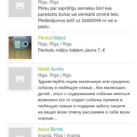
Rīga, Rīga
Pērku par saprātīgu samaksu būri kas
paredzēts žurkai vai vienkārši izmērā lielu.
Piedāvājumus sūtīt uz 22482059 nr vai e-
pastu.
Pārdod
Mājiņš
Rīga, Rīga | Rīga
Pardodu mājiņu kaķiem.Jauns.7,-€
Meklē
Sunitis
Rīga, Rīga | Riga
Здравствуйте ищем маленькую или среднюю
собачку в любящую семью , без маленьких
детей , опыт с содержанием собачки иметься
возможно кто то отдает собачку примем в
любящую семью и подарим заботу пишите
на вацап всем отвечу расскажем о себе всем
хороше...
Atdod
Būrītis.
Imanta, Rīga | Imanta