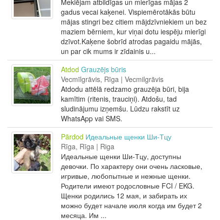
Meklējam atbildīgas un mierīgas mājas 2
gadus vecai kaķenei. Vispiemērotākās būtu
mājas stingri bez citiem mājdzīvniekiem un bez
maziem bērniem, kur viņai dotu iespēju mierīgi
dzīvot.Kaķene šobrīd atrodas pagaidu mājās,
un par cik mums ir zīdainis u...
Atdod
Grauzējs būris
Vecmīlgrāvis, Rīga | Vecmilgrāvis
Atdodu attēlā redzamo grauzēja būri, bija
kamītim (ritenis, trauciņi). Atdošu, tad
sludinājumu izņemšu. Lūdzu rakstīt uz
WhatsApp vai SMS.
Pārdod
Идеальные щенки Ши-Тцу
Rīga, Rīga | Riga
Идеальные щенки Ши-Тцу, доступны
девочки. По характеру они очень ласковые,
игривые, любопытные и нежные щенки.
Родители имеют родословные FCI / EKG.
Щенки родились 12 мая, и забирать их
можно будет начале июля когда им будет 2
месяца. Им ...