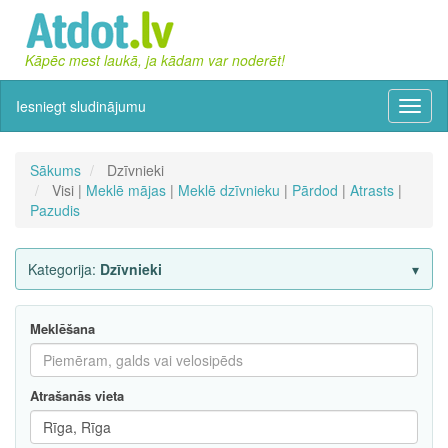
Kāpēc mest laukā, ja kādam var noderēt!
Iesniegt sludinājumu
Izvēln
Sākums
Dzīvnieki
Visi |
Meklē mājas
|
Meklē dzīvnieku
|
Pārdod
|
Atrasts
|
Pazudis
Kategorija:
Dzīvnieki
Meklēšana
Atrašanās vieta