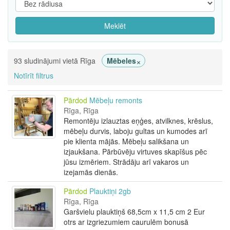
Meklēt
×
93 sludinājumi vietā Rīga
Mēbeles
Notīrīt filtrus
Pārdod
Mēbeļu remonts
Rīga, Rīga
Remontēju izlauztas eņģes, atvilknes, krēslus,
mēbeļu durvis, laboju gultas un kumodes arī
pie klienta mājās. Mēbeļu salikšana un
izjaukšana. Pārbūvēju virtuves skapīšus pēc
jūsu izmēriem. Strādāju arī vakaros un
izejamās dienās.
Pārdod
Plauktiņi 2gb
Rīga, Rīga
Garšvielu plauktiņš 68,5cm x 11,5 cm 2 Eur
otrs ar izgriezumiem caurulēm bonusā