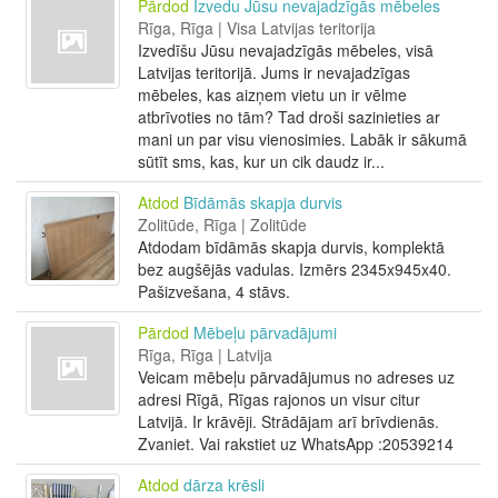
Pārdod
Izvedu Jūsu nevajadzīgās mēbeles
Rīga, Rīga | Visa Latvijas teritorija
Izvedīšu Jūsu nevajadzīgās mēbeles, visā
Latvijas teritorijā. Jums ir nevajadzīgas
mēbeles, kas aizņem vietu un ir vēlme
atbrīvoties no tām? Tad droši sazinieties ar
mani un par visu vienosimies. Labāk ir sākumā
sūtīt sms, kas, kur un cik daudz ir...
Atdod
Bīdāmās skapja durvis
Zolitūde, Rīga | Zolitūde
Atdodam bīdāmās skapja durvis, komplektā
bez augšējās vadulas. Izmērs 2345x945x40.
Pašizvešana, 4 stāvs.
Pārdod
Mēbeļu pārvadājumi
Rīga, Rīga | Latvija
Veicam mēbeļu pārvadājumus no adreses uz
adresi Rīgā, Rīgas rajonos un visur citur
Latvijā. Ir krāvēji. Strādājam arī brīvdienās.
Zvaniet. Vai rakstiet uz WhatsApp :20539214
Atdod
dārza krēsli