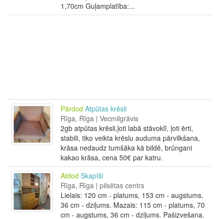
1,70cm Guļamplatība:...
Pārdod
Atpūtas krēsli
Rīga, Rīga | Vecmilgrāvis
2gb atpūtas krēsli,ļoti labā stāvoklī, ļoti ērti,
stabili, tiko veikta krēslu auduma pārvilkšana,
krāsa nedaudz tumšāka kā bildē, brūngani
kakao krāsa, cena 50€ par katru.
Atdod
Skapīši
Rīga, Rīga | pilsētas centrs
Lielais: 120 cm - platums, 153 cm - augstums,
36 cm - dziļums. Mazais: 115 cm - platums, 70
cm - augstums, 36 cm - dziļums. Pašizvešana.