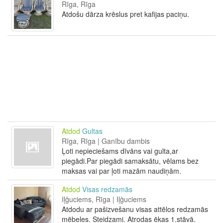
Rīga, Rīga
Atdošu dārza krēslus pret kafijas paciņu.
Atdod
Gultas
Rīga, Rīga | Ganību dambis
Ļoti nepieciešams dīvāns vai gulta,ar
piegādi.Par piegādi samaksātu, vēlams bez
maksas vai par ļoti mazām naudiņām.
Atdod
Visas redzamās
Iļģuciems, Rīga | Iļģuciems
Atdodu ar pašizvešanu visas attēlos redzamās
mēbeles. Steidzami. Atrodas ēkas 1.stāvā.