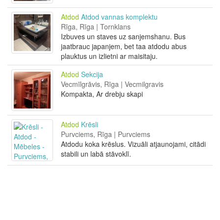
Atdod
Atdod vannas komplektu
Rīga, Rīga | Tornklans
Izbuves un staves uz sanjemshanu. Bus
jaatbrauc japanjem, bet taa atdodu abus
plauktus un izlietni ar maisitaju.
Atdod
Sekcija
Vecmīlgrāvis, Rīga | Vecmilgravis
Kompakta, Ar drebju skapi
Atdod
Krēsli
Purvciems, Rīga | Purvciems
Atdodu koka krēslus. Vizuāli atjaunojami, citādi
stabili un labā stāvoklī.