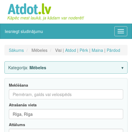
Kāpēc mest laukā, ja kādam var noderēt!
Iesniegt sludinājumu
Izvēln
Sākums
Mēbeles
Visi |
Atdod
|
Pērk
|
Maina
|
Pārdod
Kategorija:
Mēbeles
Meklēšana
Atrašanās vieta
Attālums