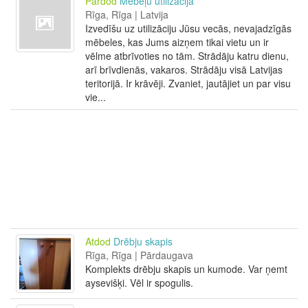
Pārdod
Mēbeļu utilizācija
Rīga, Rīga | Latvija
Izvedīšu uz utilizāciju Jūsu vecās, nevajadzīgās
mēbeles, kas Jums aizņem tikai vietu un ir
vēlme atbrīvoties no tām. Strādāju katru dienu,
arī brīvdienās, vakaros. Strādāju visā Latvijas
teritorijā. Ir krāvēji. Zvaniet, jautājiet un par visu
vie...
Atdod
Drēbju skapis
Rīga, Rīga | Pārdaugava
Komplekts drēbju skapis un kumode. Var ņemt
aysevišķi. Vēl ir spogulis.