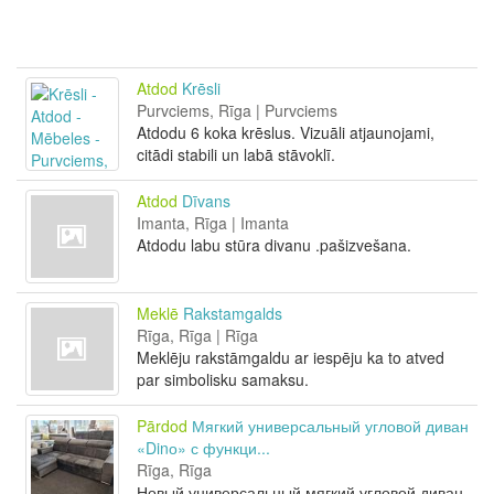
Atdod
Krēsli
Purvciems, Rīga | Purvciems
Atdodu 6 koka krēslus. Vizuāli atjaunojami,
citādi stabili un labā stāvoklī.
Atdod
Dīvans
Imanta, Rīga | Imanta
Atdodu labu stūra divanu .pašizvešana.
Meklē
Rakstamgalds
Rīga, Rīga | Rīga
Meklēju rakstāmgaldu ar iespēju ka to atved
par simbolisku samaksu.
Pārdod
Мягкий универсальный угловой диван
«Dinо» с функци...
Rīga, Rīga
Новый универсальный мягкий угловой диван