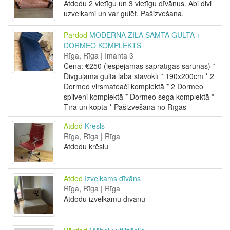
Atdodu 2 vietīgu un 3 vietīgu dīvānus. Abi divi
uzvelkami un var gulēt. Pašizvešana.
Pārdod
MODERNA ZILA SAMTA GULTA +
DORMEO KOMPLEKTS
Rīga, Rīga | Imanta 3
Cena: €250 (iespējamas saprātīgas sarunas) *
Divguļamā gulta labā stāvoklī * ⁠190x200cm * 2
Dormeo virsmateači komplektā * 2 Dormeo
spilveni komplektā * Dormeo sega komplektā *
Tīra un kopta * Pašizvešana no Rīgas
Atdod
Krēsls
Rīga, Rīga | Rīga
Atdodu krēslu
Atdod
Izvelkams dīvāns
Rīga, Rīga | Rīga
Atdodu izvelkamu dīvānu