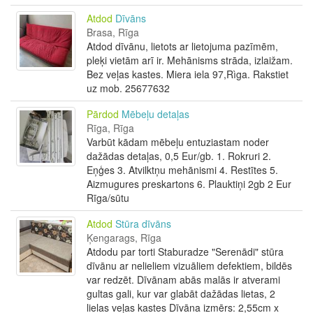
Atdod
Dīvāns
Brasa, Rīga
Atdod dīvānu, lietots ar lietojuma pazīmēm,
pleķi vietām arī ir. Mehānisms strāda, izlaižam.
Bez veļas kastes. Miera iela 97,Rìga. Rakstiet
uz mob. 25677632
Pārdod
Mēbeļu detaļas
Rīga, Rīga
Varbūt kādam mēbeļu entuziastam noder
dažādas detaļas, 0,5 Eur/gb. 1. Rokruri 2.
Eņģes 3. Atvilktņu mehānismi 4. Restītes 5.
Aizmugures preskartons 6. Plauktiņi 2gb 2 Eur
Rīga/sūtu
Atdod
Stūra dīvāns
Ķengarags, Rīga
Atdodu par torti Staburadze "Serenādi" stūra
dīvānu ar nelieliem vizuāliem defektiem, bildēs
var redzēt. Dīvānam abās malās ir atverami
gultas gali, kur var glabāt dažādas lietas, 2
lielas veļas kastes Dīvāna izmērs: 2,55cm x