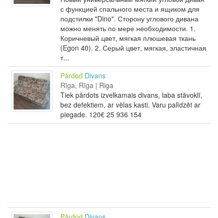
с функцией спального места и ящиком для
подстилки "Dino". Сторону углового дивана
можно менять по мере необходимости. 1.
Коричневый цвет, мягкая плюшевая ткань
(Egon 40). 2. Серый цвет, мягкая, эластичная
т...
Pārdod
Divans
Rīga, Rīga | Riga
Tiek pārdots izvelkamais divans, laba stāvoklī,
bez defektiem, ar vēlas kasti. Varu palīdzēt ar
piegade. 120€ 25 936 154
Pārdod
Divans