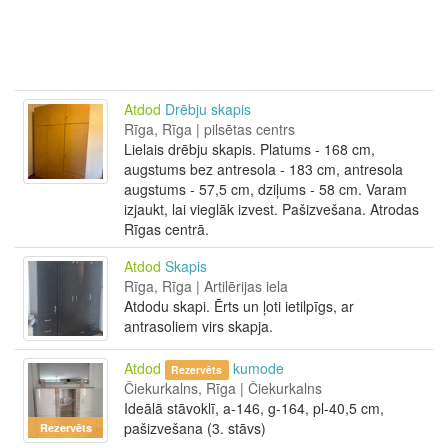
Atdod
Drēbju skapis
Rīga, Rīga | pilsētas centrs
Lielais drēbju skapis. Platums - 168 cm,
augstums bez antresola - 183 cm, antresola
augstums - 57,5 cm, dziļums - 58 cm. Varam
izjaukt, lai vieglāk izvest. Pašizvešana. Atrodas
Rīgas centrā.
Atdod
Skapis
Rīga, Rīga | Artilērijas iela
Atdodu skapi. Ērts un ļoti ietilpīgs, ar
antrasoliem virs skapja.
Atdod
kumode
Rezervēts
Čiekurkalns, Rīga | Čiekurkalns
Ideālā stāvoklī, a-146, g-164, pl-40,5 cm,
pašizvešana (3. stāvs)
Rezervēts